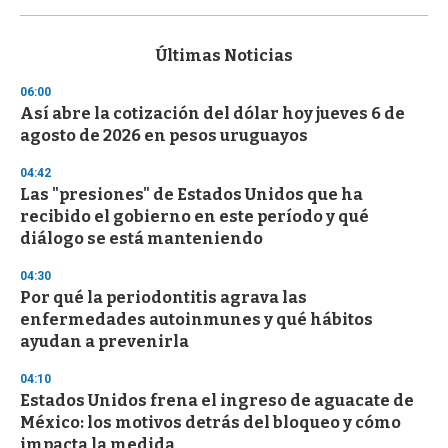
0
s
e
c
Últimas Noticias
o
n
06:00
d
Así abre la cotización del dólar hoy jueves 6 de
s
o
agosto de 2026 en pesos uruguayos
f
3
04:42
3
s
Las "presiones" de Estados Unidos que ha
e
recibido el gobierno en este período y qué
c
diálogo se está manteniendo
o
n
d
04:30
s
Por qué la periodontitis agrava las
enfermedades autoinmunes y qué hábitos
ayudan a prevenirla
04:10
Estados Unidos frena el ingreso de aguacate de
México: los motivos detrás del bloqueo y cómo
impacta la medida