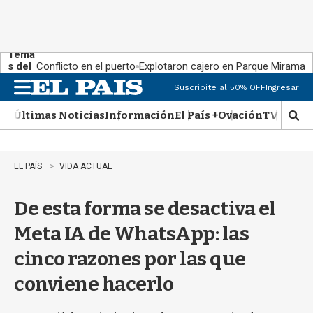
Tema
s del
Conflicto en el puerto
Explotaron cajero en Parque Miramar
día:
Suscribite al 50% OFF
Ingresar
M
e
Últimas Noticias
Información
El País +
Ovación
TV Show
n
M
u
o
s
t
EL PAÍS
VIDA ACTUAL
r
a
De esta forma se desactiva el
r
b
Meta IA de WhatsApp: las
�
s
cinco razones por las que
q
u
conviene hacerlo
e
d