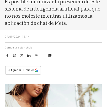
a
Es posible minimizar la presencia de este
sistema de inteligencia artificial para que
no nos moleste mientras utilizamos la
aplicación de chat de Meta.
04/09/2024, 18:14
Compartir esta noticia
F
W
T
L
E
a
h
w
i
m
c
a
i
n
a
e
t
t
k
i
+
Agregar El País en
b
s
t
e
l
o
A
e
d
o
p
r
I
k
p
n