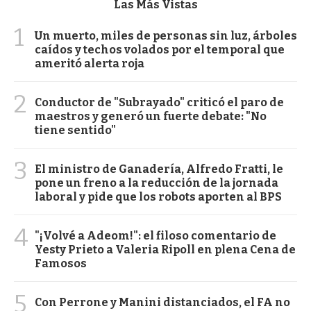
Las Más Vistas
1
Un muerto, miles de personas sin luz, árboles
caídos y techos volados por el temporal que
ameritó alerta roja
2
Conductor de "Subrayado" criticó el paro de
maestros y generó un fuerte debate: "No
tiene sentido"
3
El ministro de Ganadería, Alfredo Fratti, le
pone un freno a la reducción de la jornada
laboral y pide que los robots aporten al BPS
4
"¡Volvé a Adeom!": el filoso comentario de
Yesty Prieto a Valeria Ripoll en plena Cena de
Famosos
5
Con Perrone y Manini distanciados, el FA no