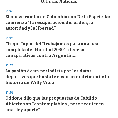
Últimas Noticias
o
n
21:45
d
El nuevo rumbo en Colombia con De la Espriella:
s
o
comienza "la recuperación del orden, la
f
autoridad y la libertad"
3
3
s
21:26
e
Chiqui Tapia: del "trabajamos para una fase
c
completa del Mundial 2030" a teorías
o
n
conspirativas contra Argentina
d
s
21:24
La pasión de un periodista por los datos
deportivos que hasta le costó un matrimonio: la
historia de Willy Viola
21:07
Oddone dijo que las propuestas de Cabildo
Abierto son "contemplables", pero requieren
una "ley aparte"