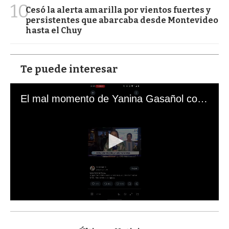
10
Cesó la alerta amarilla por vientos fuertes y
persistentes que abarcaba desde Montevideo
hasta el Chuy
Te puede interesar
El mal momento de Yanina Gasañol con un hincha argentino en "Subrayado"
0
s
e
c