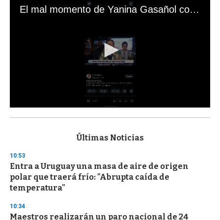
El mal momento de Yanina Gasañol con un hincha argentino en "Subrayado"
0
s
e
c
Últimas Noticias
o
n
10:53
d
Entra a Uruguay una masa de aire de origen
s
o
polar que traerá frío: "Abrupta caída de
f
temperatura"
3
3
s
10:34
e
Maestros realizarán un paro nacional de 24