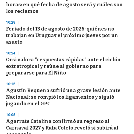
c
horas: en qué fecha de agosto será y cuáles son
o
n
los reclamos
d
s
10:28
Feriado del 13 de agosto de 2026: quiénes no
trabajan en Uruguay el próximo jueves por un
asueto
10:24
Orsi valora “respuestas rápidas” ante el ciclón
extratropical y reúne al gobierno para
prepararse para El Niño
10:15
Agustín Requena sufrió una grave lesión ante
Nacional: se rompió los ligamentos y siguió
jugando en el GPC
10:08
Agarrate Catalina confirmó su regreso al
Carnaval 2027 y Rafa Cotelo reveló si subirá al