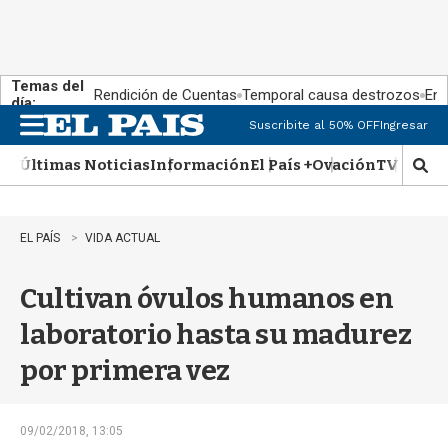
Temas del
Rendición de Cuentas
Temporal causa destrozos
En 
día:
Suscribite al 50% OFF
Ingresar
M
e
Últimas Noticias
Información
El País +
Ovación
TV Show
n
M
u
o
s
t
EL PAÍS
VIDA ACTUAL
r
a
Cultivan óvulos humanos en
r
b
laboratorio hasta su madurez
�
s
por primera vez
q
u
e
d
09/02/2018, 13:05