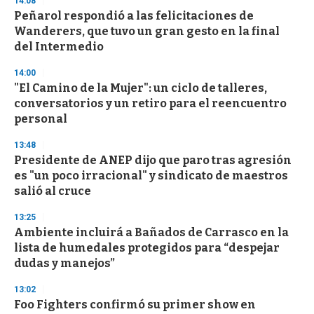
14:08
e
Peñarol respondió a las felicitaciones de
c
Wanderers, que tuvo un gran gesto en la final
o
n
del Intermedio
d
s
14:00
"El Camino de la Mujer": un ciclo de talleres,
conversatorios y un retiro para el reencuentro
personal
13:48
Presidente de ANEP dijo que paro tras agresión
es "un poco irracional" y sindicato de maestros
salió al cruce
13:25
Ambiente incluirá a Bañados de Carrasco en la
lista de humedales protegidos para “despejar
dudas y manejos”
13:02
Foo Fighters confirmó su primer show en