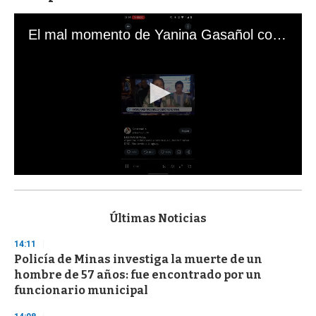
El mal momento de Yanina Gasañol con un hincha argentino en "Subrayado"
0
s
e
c
Últimas Noticias
o
n
14:11
d
Policía de Minas investiga la muerte de un
s
o
hombre de 57 años: fue encontrado por un
f
funcionario municipal
3
3
s