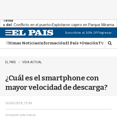
Tema
s del
Conflicto en el puerto
Explotaron cajero en Parque Miramar
día:
Suscribite al 50% OFF
Ingresar
M
e
Últimas Noticias
Información
El País +
Ovación
TV Show
n
M
u
o
s
t
EL PAÍS
VIDA ACTUAL
r
a
¿Cuál es el smartphone con
r
b
mayor velocidad de descarga?
�
s
q
u
16/05/2018, 15:56
e
d
Compartir esta noticia