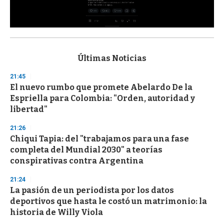
0
s
e
c
Últimas Noticias
o
n
21:45
d
El nuevo rumbo que promete Abelardo De la
s
o
Espriella para Colombia: "Orden, autoridad y
f
libertad"
3
3
s
21:26
e
Chiqui Tapia: del "trabajamos para una fase
c
completa del Mundial 2030" a teorías
o
n
conspirativas contra Argentina
d
s
21:24
La pasión de un periodista por los datos
deportivos que hasta le costó un matrimonio: la
historia de Willy Viola