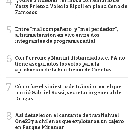
4
"¡Volvé a Adeom!": el filoso comentario de
Yesty Prieto a Valeria Ripoll en plena Cena de
Famosos
5
Entre "mal compañero" y "mal perdedor",
altísima tensión en vivo entre dos
integrantes de programa radial
6
Con Perrone y Manini distanciados, el FA no
tiene asegurados los votos para la
aprobación de la Rendición de Cuentas
7
Cómo fue el siniestro de tránsito por el que
murió Gabriel Rossi, secretario general de
Drogas
8
Así detuvieron al cantante de trap Nahuel
One23 y a chilenos que explotaron un cajero
en Parque Miramar