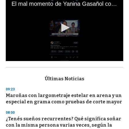
El mal momento de Yanina Gasañol con un hincha argentino en "Subrayado"
0
s
e
c
Últimas Noticias
o
n
09:23
d
Maroñas con largometraje estelar en arena y un
s
o
especial en grama como pruebas de corte mayor
f
3
08:00
3
s
¿Tenés sueños recurrentes? Qué significa soñar
e
con la misma persona varias veces, según la
c