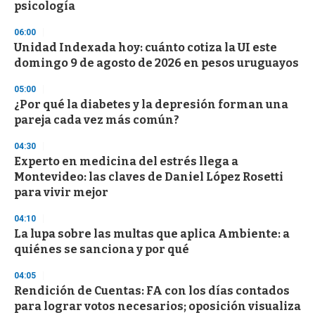
psicología
o
n
d
06:00
s
Unidad Indexada hoy: cuánto cotiza la UI este
domingo 9 de agosto de 2026 en pesos uruguayos
05:00
¿Por qué la diabetes y la depresión forman una
pareja cada vez más común?
04:30
Experto en medicina del estrés llega a
Montevideo: las claves de Daniel López Rosetti
para vivir mejor
04:10
La lupa sobre las multas que aplica Ambiente: a
quiénes se sanciona y por qué
04:05
Rendición de Cuentas: FA con los días contados
para lograr votos necesarios; oposición visualiza