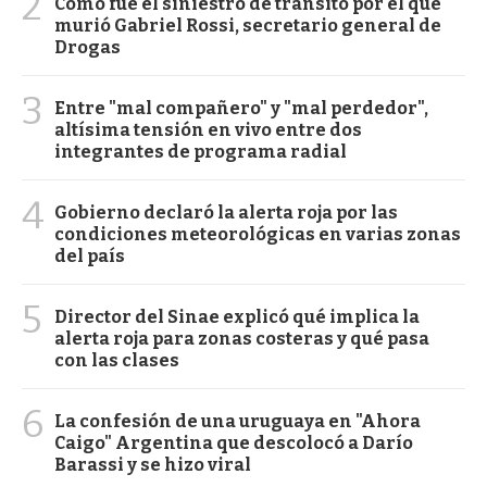
2
Cómo fue el siniestro de tránsito por el que
murió Gabriel Rossi, secretario general de
Drogas
3
Entre "mal compañero" y "mal perdedor",
altísima tensión en vivo entre dos
integrantes de programa radial
4
Gobierno declaró la alerta roja por las
condiciones meteorológicas en varias zonas
del país
5
Director del Sinae explicó qué implica la
alerta roja para zonas costeras y qué pasa
con las clases
6
La confesión de una uruguaya en "Ahora
Caigo" Argentina que descolocó a Darío
Barassi y se hizo viral