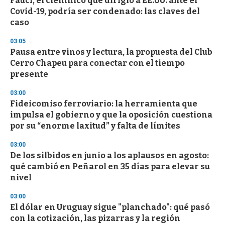
Fauci, el científico que dirigió a EE.UU. ante el
e
Covid-19, podría ser condenado: las claves del
c
caso
o
n
d
03:05
s
Pausa entre vinos y lectura, la propuesta del Club
Cerro Chapeu para conectar con el tiempo
presente
03:00
Fideicomiso ferroviario: la herramienta que
impulsa el gobierno y que la oposición cuestiona
por su “enorme laxitud” y falta de límites
03:00
De los silbidos en junio a los aplausos en agosto:
qué cambió en Peñarol en 35 días para elevar su
nivel
03:00
El dólar en Uruguay sigue "planchado": qué pasó
con la cotización, las pizarras y la región