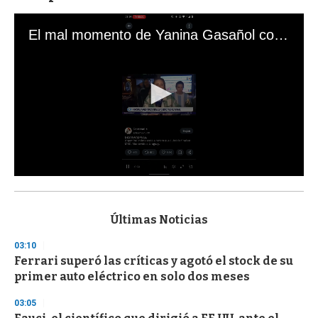
El mal momento de Yanina Gasañol con un hincha argentino en "Subrayado"
0
s
e
c
Últimas Noticias
o
n
03:10
d
Ferrari superó las críticas y agotó el stock de su
s
o
primer auto eléctrico en solo dos meses
f
3
03:05
3
s