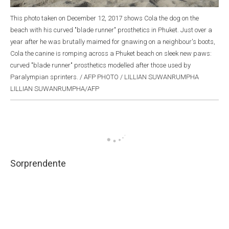
This photo taken on December 12, 2017 shows Cola the dog on the
beach with his curved "blade runner" prosthetics in Phuket. Just over a
year after he was brutally maimed for gnawing on a neighbour's boots,
Cola the canine is romping across a Phuket beach on sleek new paws:
curved "blade runner" prosthetics modelled after those used by
Paralympian sprinters. / AFP PHOTO / LILLIAN SUWANRUMPHA
LILLIAN SUWANRUMPHA/AFP
Sorprendente