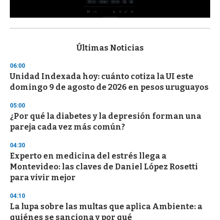
0
s
e
c
Últimas Noticias
o
n
06:00
d
Unidad Indexada hoy: cuánto cotiza la UI este
s
o
domingo 9 de agosto de 2026 en pesos uruguayos
f
3
05:00
3
s
¿Por qué la diabetes y la depresión forman una
e
pareja cada vez más común?
c
o
04:30
n
d
Experto en medicina del estrés llega a
s
Montevideo: las claves de Daniel López Rosetti
para vivir mejor
04:10
La lupa sobre las multas que aplica Ambiente: a
quiénes se sanciona y por qué