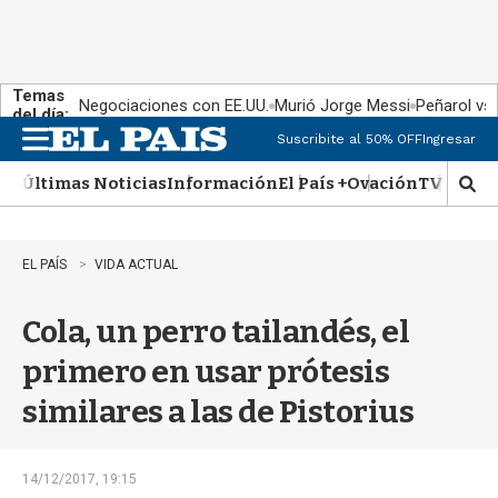
Temas
Negociaciones con EE.UU.
Murió Jorge Messi
Peñarol vs
del día:
Suscribite al 50% OFF
Ingresar
M
e
Últimas Noticias
Información
El País +
Ovación
TV Show
n
M
u
o
s
t
EL PAÍS
VIDA ACTUAL
r
a
Cola, un perro tailandés, el
r
b
primero en usar prótesis
�
s
similares a las de Pistorius
q
u
e
d
14/12/2017, 19:15