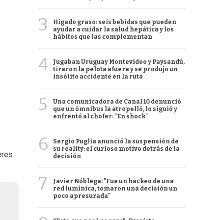
3
Hígado graso: seis bebidas que pueden
ayudar a cuidar la salud hepática y los
hábitos que las complementan
4
Jugaban Uruguay Montevideo y Paysandú,
tiraron la pelota afuera y se produjo un
insólito accidente en la ruta
5
Una comunicadora de Canal 10 denunció
que un ómnibus la atropelló, lo siguió y
enfrentó al chofer: "En shock"
6
Sergio Puglia anunció la suspensión de
su reality: el curioso motivo detrás de la
eres
decisión
7
Javier Nóblega: "Fue un hackeo de una
red lumínica, tomaron una decisión un
poco apresurada"