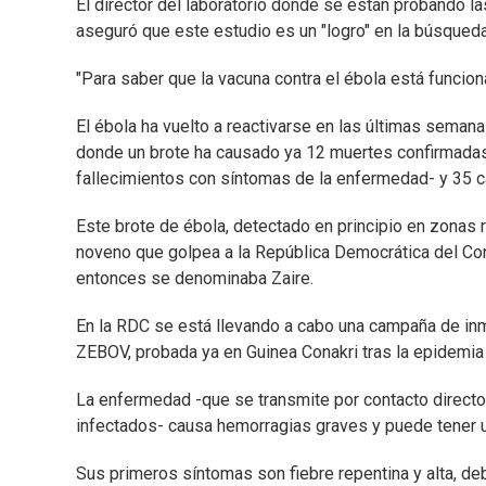
El director del laboratorio donde se están probando l
aseguró que este estudio es un "logro" en la búsqueda
"Para saber que la vacuna contra el ébola está funcio
El ébola ha vuelto a reactivarse en las últimas seman
donde un brote ha causado ya 12 muertes confirmadas
fallecimientos con síntomas de la enfermedad- y 35 c
Este brote de ébola, detectado en principio en zonas
noveno que golpea a la República Democrática del Co
entonces se denominaba Zaire.
En la RDC se está llevando a cabo una campaña de inm
ZEBOV, probada ya en Guinea Conakri tras la epidemia
La enfermedad -que se transmite por contacto directo
infectados- causa hemorragias graves y puede tener u
Sus primeros síntomas son fiebre repentina y alta, de