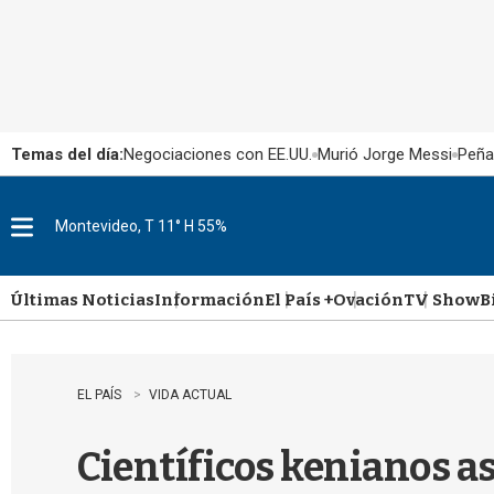
Temas del día:
Negociaciones con EE.UU.
Murió Jorge Messi
Peña
Montevideo, T 11° H 55%
M
e
n
u
Últimas Noticias
Información
El País +
Ovación
TV Show
B
EL PAÍS
VIDA ACTUAL
Científicos kenianos a