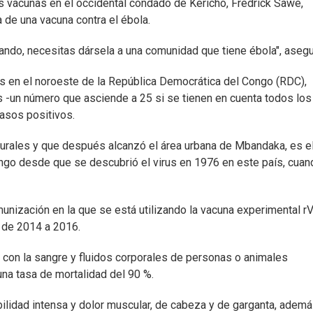
as vacunas en el occidental condado de Kericho, Fredrick Sawe,
 de una vacuna contra el ébola.
nando, necesitas dársela a una comunidad que tiene ébola", asegu
as en el noroeste de la República Democrática del Congo (RDC),
 -un número que asciende a 25 si se tienen en cuenta todos los
asos positivos.
 rurales y que después alcanzó el área urbana de Mbandaka, es e
ngo desde que se descubrió el virus en 1976 en este país, cuan
unización en la que se está utilizando la vacuna experimental r
 de 2014 a 2016.
 con la sangre y fluidos corporales de personas o animales
na tasa de mortalidad del 90 %.
bilidad intensa y dolor muscular, de cabeza y de garganta, adem