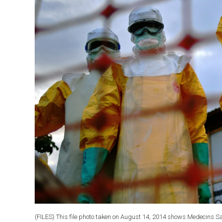
(FILES) This file photo taken on August 14, 2014 shows Medecins Sa