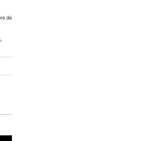
bre de
,