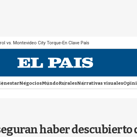
rol vs. Montevideo City Torque
En Clave País
ienestar
Negocios
Mundo
Rurales
Narrativas visuales
Opin
seguran haber descubierto 