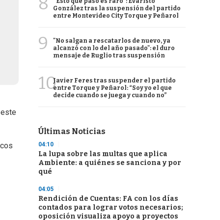
8
“Esto que pasó es raro”: Evaristo
González tras la suspensión del partido
entre Montevideo City Torque y Peñarol
9
"No salgan a rescatarlos de nuevo, ya
alcanzó con lo del año pasado": el duro
mensaje de Ruglio tras suspensión
10
Javier Feres tras suspender el partido
entre Torque y Peñarol: “Soy yo el que
decide cuando se juega y cuando no”
 este
Últimas Noticias
04:10
icos
La lupa sobre las multas que aplica
Ambiente: a quiénes se sanciona y por
qué
04:05
Rendición de Cuentas: FA con los días
contados para lograr votos necesarios;
oposición visualiza apoyo a proyectos