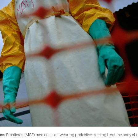
ns Frontieres (MSF) medical staff wearing protective clothing treat the body of 