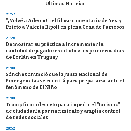
c
Últimas Noticias
o
n
21:57
d
"¡Volvé a Adeom!": el filoso comentario de Yesty
s
o
Prieto a Valeria Ripoll en plena Cena de Famosos
f
3
21:26
3
s
De mostrar su práctica a incrementar la
e
cantidad de jugadores citados: los primeros días
c
de Forlán en Uruguay
o
n
d
21:08
s
Sánchez anunció que la Junta Nacional de
Emergencias se reunirá para prepararse ante el
fenómeno de El Niño
21:00
Trump firma decreto para impedir el "turismo"
de ciudadanía por nacimiento y amplía control
de redes sociales
20:52