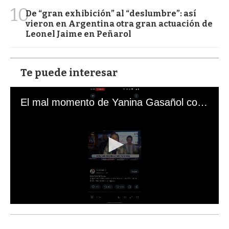
10
De “gran exhibición” al “deslumbre”: así
vieron en Argentina otra gran actuación de
Leonel Jaime en Peñarol
Te puede interesar
El mal momento de Yanina Gasañol con un hincha argentino en "Subrayado"
0
s
e