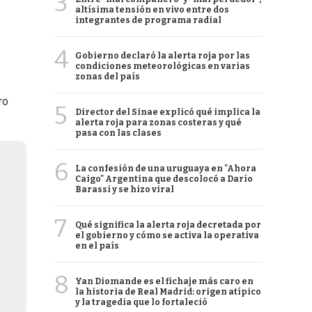
3
altísima tensión en vivo entre dos
integrantes de programa radial
4
Gobierno declaró la alerta roja por las
condiciones meteorológicas en varias
zonas del país
ro
5
Director del Sinae explicó qué implica la
alerta roja para zonas costeras y qué
pasa con las clases
6
La confesión de una uruguaya en "Ahora
Caigo" Argentina que descolocó a Darío
Barassi y se hizo viral
7
Qué significa la alerta roja decretada por
el gobierno y cómo se activa la operativa
en el país
8
Yan Diomande es el fichaje más caro en
la historia de Real Madrid: origen atípico
y la tragedia que lo fortaleció