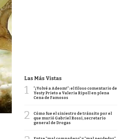
Las Más Vistas
1
"¡Volvé a Adeom!": el filoso comentario de
Yesty Prieto a Valeria Ripoll en plena
Cena de Famosos
2
Cómo fue el siniestro de tránsito por el
que murió Gabriel Rossi, secretario
general de Drogas
Entre "mal compañero" y "mal perdedor",