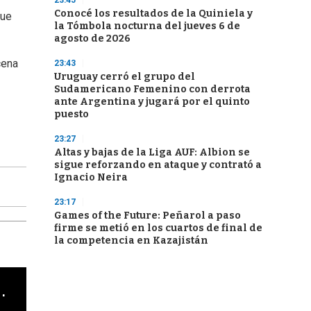
23:45
Conocé los resultados de la Quiniela y
que
la Tómbola nocturna del jueves 6 de
agosto de 2026
cena
23:43
Uruguay cerró el grupo del
Sudamericano Femenino con derrota
ante Argentina y jugará por el quinto
puesto
23:27
Altas y bajas de la Liga AUF: Albion se
sigue reforzando en ataque y contrató a
Ignacio Neira
23:17
Games of the Future: Peñarol a paso
firme se metió en los cuartos de final de
la competencia en Kazajistán
cha argentino en "Subrayado"