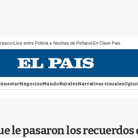
rrasco
Líos entre Policía e hinchas de Peñarol
En Clave País
ienestar
Negocios
Mundo
Rurales
Narrativas visuales
Opin
e le pasaron los recuerdos 