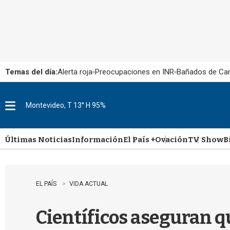
Temas del día:
Alerta roja
Preocupaciones en INR
Bañados de Ca
Montevideo, T 13° H 95%
M
e
n
u
Últimas Noticias
Información
El País +
Ovación
TV Show
B
EL PAÍS
VIDA ACTUAL
Científicos aseguran qu