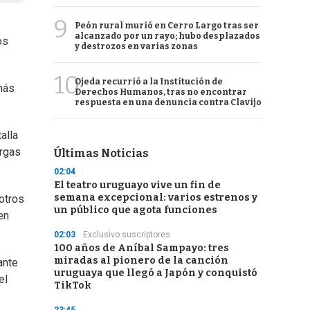
9
Peón rural murió en Cerro Largo tras ser
alcanzado por un rayo; hubo desplazados
os
y destrozos en varias zonas
10
Ojeda recurrió a la Institución de
más
Derechos Humanos, tras no encontrar
respuesta en una denuncia contra Clavijo
alla
argas
Últimas Noticias
02:04
El teatro uruguayo vive un fin de
semana excepcional: varios estrenos y
otros
un público que agota funciones
en
02:03
Exclusivo suscriptores
100 años de Aníbal Sampayo: tres
miradas al pionero de la canción
ante
uruguaya que llegó a Japón y conquistó
el
TikTok