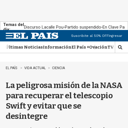
Temas del
Discurso Lacalle Pou
Partido suspendido
En Clave País
día:
Suscribite al 50% OFF
Ingresar
M
e
Últimas Noticias
Información
El País +
Ovación
TV Show
n
M
u
o
s
t
EL PAÍS
VIDA ACTUAL
CIENCIA
r
a
La peligrosa misión de la NASA
r
b
para recuperar el telescopio
�
s
Swift y evitar que se
q
u
desintegre
e
d