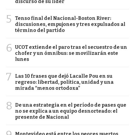
discurso de su líder
5
Tenso final del Nacional-Boston River:
discusiones, empujones y tres expulsados al
término del partido
6
UCOT extiende el paro tras el secuestro de un
chofer y un ómnibus: se movilizarán este
lunes
7
Las 10 frases que dejó Lacalle Pou en su
regreso: libertad, política, unidad y una
mirada “menos ortodoxa”
8
De una estrategia en el período de pases que
no se explica a un equipo desnorteado: el
presente de Nacional
9
Montevideo está entre los peores puertos,