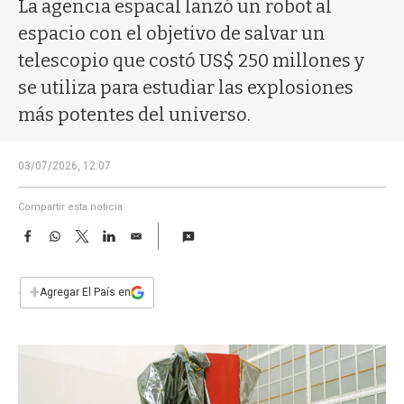
a
La agencia espacal lanzó un robot al
espacio con el objetivo de salvar un
telescopio que costó US$ 250 millones y
se utiliza para estudiar las explosiones
más potentes del universo.
03/07/2026, 12:07
Compartir esta noticia
F
W
T
L
E
a
h
w
i
m
c
a
i
n
a
e
t
t
k
i
+
Agregar El País en
b
s
t
e
l
o
A
e
d
o
p
r
I
k
p
n