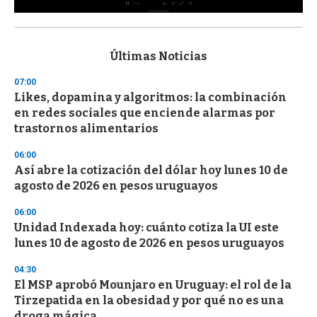
0
s
e
c
Últimas Noticias
o
n
07:00
d
Likes, dopamina y algoritmos: la combinación
s
o
en redes sociales que enciende alarmas por
f
trastornos alimentarios
3
3
s
06:00
e
Así abre la cotización del dólar hoy lunes 10 de
c
agosto de 2026 en pesos uruguayos
o
n
d
06:00
s
Unidad Indexada hoy: cuánto cotiza la UI este
lunes 10 de agosto de 2026 en pesos uruguayos
04:30
El MSP aprobó Mounjaro en Uruguay: el rol de la
Tirzepatida en la obesidad y por qué no es una
droga mágica