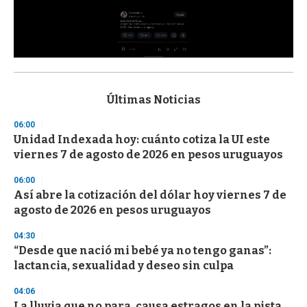
0
s
e
c
Últimas Noticias
o
n
06:00
d
Unidad Indexada hoy: cuánto cotiza la UI este
s
o
viernes 7 de agosto de 2026 en pesos uruguayos
f
3
06:00
3
s
Así abre la cotización del dólar hoy viernes 7 de
e
agosto de 2026 en pesos uruguayos
c
o
04:30
n
d
“Desde que nació mi bebé ya no tengo ganas”:
s
lactancia, sexualidad y deseo sin culpa
04:06
La lluvia que no para, causa estragos en la pista