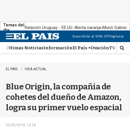
Temas del
Relación Uruguay - EE.UU.
Alerta naranja
Murió Gabriel 
día:
Suscribite al 50% OFF
Ingresar
M
e
Últimas Noticias
Información
El País +
Ovación
TV Show
n
M
u
o
s
t
EL PAÍS
VIDA ACTUAL
r
a
Blue Origin, la compañia de
r
b
cohetes del dueño de Amazon,
�
s
logra su primer vuelo espacial
q
u
e
d
02/05/2018, 12:18