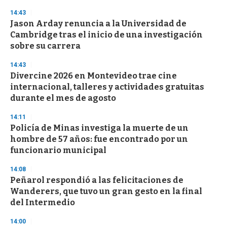
n
14:43
d
Jason Arday renuncia a la Universidad de
s
o
Cambridge tras el inicio de una investigación
f
sobre su carrera
3
3
s
14:43
e
Divercine 2026 en Montevideo trae cine
c
internacional, talleres y actividades gratuitas
o
n
durante el mes de agosto
d
s
14:11
Policía de Minas investiga la muerte de un
hombre de 57 años: fue encontrado por un
funcionario municipal
14:08
Peñarol respondió a las felicitaciones de
Wanderers, que tuvo un gran gesto en la final
del Intermedio
14:00