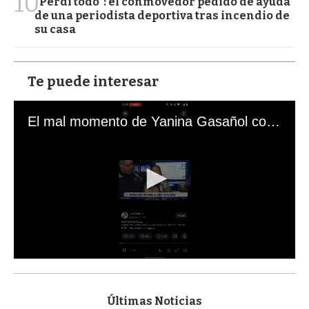
10
"Perdí todo": el conmovedor pedido de ayuda
de una periodista deportiva tras incendio de
su casa
Te puede interesar
El mal momento de Yanina Gasañol con un hincha argentino en "Subrayado"
0
s
e
c
Últimas Noticias
o