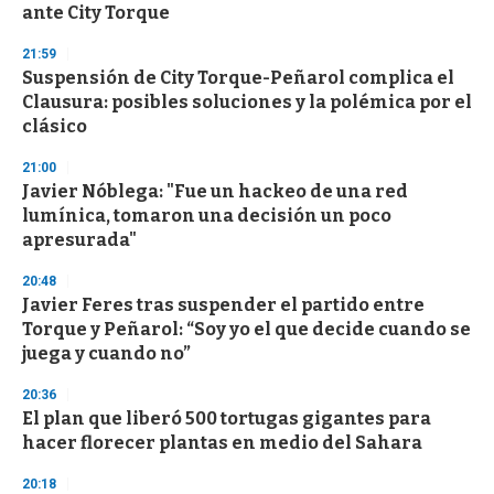
ante City Torque
3
3
s
21:59
e
Suspensión de City Torque-Peñarol complica el
c
Clausura: posibles soluciones y la polémica por el
o
n
clásico
d
s
21:00
Javier Nóblega: "Fue un hackeo de una red
lumínica, tomaron una decisión un poco
apresurada"
20:48
Javier Feres tras suspender el partido entre
Torque y Peñarol: “Soy yo el que decide cuando se
juega y cuando no”
20:36
El plan que liberó 500 tortugas gigantes para
hacer florecer plantas en medio del Sahara
20:18