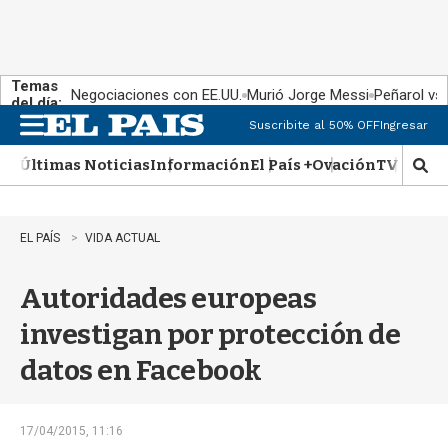
Temas
Negociaciones con EE.UU.
Murió Jorge Messi
Peñarol vs
del día:
Suscribite al 50% OFF
Ingresar
M
e
Últimas Noticias
Información
El País +
Ovación
TV Show
n
M
u
o
s
t
EL PAÍS
VIDA ACTUAL
r
a
Autoridades europeas
r
b
investigan por protección de
�
s
datos en Facebook
q
u
e
d
17/04/2015, 11:16