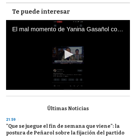
Te puede interesar
El mal momento de Yanina Gasañol con un hincha argentino en "Subrayado"
0
s
e
c
Últimas Noticias
o
n
21:59
d
"Que se juegue el fin de semana que viene": la
s
o
postura de Peñarol sobre la fijación del partido
f