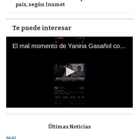
país, según Inumet
Te puede interesar
El mal momento de Yanina Gasañol con un hincha argentino en "Subrayado"
0
s
e
c
Últimas Noticias
o
n
04:42