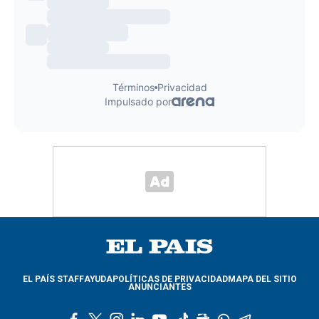
EL PAÍS STAFF
AYUDA
POLÍTICAS DE PRIVACIDAD
MAPA DEL SITIO
ANUNCIANTES
f
t
i
l
y
t
g
w
t