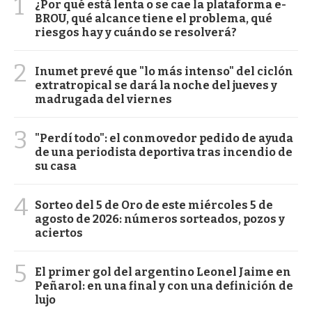
1
¿Por qué está lenta o se cae la plataforma e-
BROU, qué alcance tiene el problema, qué
riesgos hay y cuándo se resolverá?
2
Inumet prevé que "lo más intenso" del ciclón
extratropical se dará la noche del jueves y
madrugada del viernes
3
"Perdí todo": el conmovedor pedido de ayuda
de una periodista deportiva tras incendio de
su casa
4
Sorteo del 5 de Oro de este miércoles 5 de
agosto de 2026: números sorteados, pozos y
aciertos
5
El primer gol del argentino Leonel Jaime en
Peñarol: en una final y con una definición de
lujo