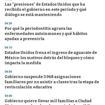
d
Las "presiones" de Estados Unidos que ha
s
o
recibido el gobierno en este período y qué
f
diálogo se está manteniendo
3
3
s
04:30
e
Por qué la periodontitis agrava las
c
enfermedades autoinmunes y qué hábitos
o
n
ayudan a prevenirla
d
s
04:10
Estados Unidos frena el ingreso de aguacate de
México: los motivos detrás del bloqueo y cómo
impacta la medida
04:05
Gobierno suspende 3.968 asignaciones
familiares por no asistir a clases tras la etapa de
revinculación educativa
04:00
Gobierno quiere llevar mil familias a Ciudad