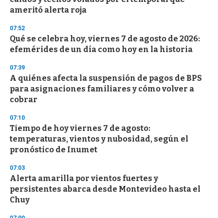
f
ameritó alerta roja
3
3
s
07:52
e
Qué se celebra hoy, viernes 7 de agosto de 2026:
c
efemérides de un día como hoy en la historia
o
n
d
07:39
s
A quiénes afecta la suspensión de pagos de BPS
para asignaciones familiares y cómo volver a
cobrar
07:10
Tiempo de hoy viernes 7 de agosto:
temperaturas, vientos y nubosidad, según el
pronóstico de Inumet
07:03
Alerta amarilla por vientos fuertes y
persistentes abarca desde Montevideo hasta el
Chuy