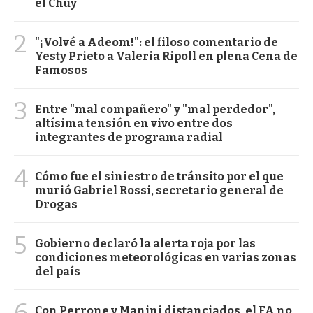
el Chuy
2
"¡Volvé a Adeom!": el filoso comentario de
Yesty Prieto a Valeria Ripoll en plena Cena de
Famosos
3
Entre "mal compañero" y "mal perdedor",
altísima tensión en vivo entre dos
integrantes de programa radial
4
Cómo fue el siniestro de tránsito por el que
murió Gabriel Rossi, secretario general de
Drogas
5
Gobierno declaró la alerta roja por las
condiciones meteorológicas en varias zonas
del país
6
Con Perrone y Manini distanciados, el FA no