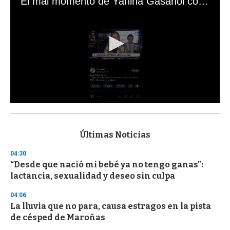
El mal momento de Yanina Gasañol con un hincha argentino en "Subrayado"
0
s
e
c
Últimas Noticias
o
n
04:30
d
“Desde que nació mi bebé ya no tengo ganas”:
s
o
lactancia, sexualidad y deseo sin culpa
f
3
04:06
3
s
La lluvia que no para, causa estragos en la pista
e
de césped de Maroñas
c
o