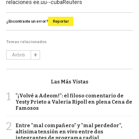
relaciones ee.uu--cuba
Reuters
¿Encontraste un error?
Reportar
Temas relacionados
Airbnb
Las Más Vistas
1
"¡Volvé a Adeom!": el filoso comentario de
Yesty Prieto a Valeria Ripoll en plena Cena de
Famosos
2
Entre "mal compañero" y "mal perdedor",
altísima tensión en vivo entre dos
integrantes de programa radial