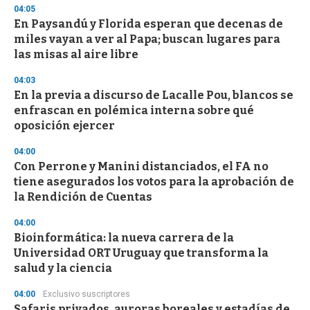
04:05
n
d
En Paysandú y Florida esperan que decenas de
s
miles vayan a ver al Papa; buscan lugares para
las misas al aire libre
04:03
En la previa a discurso de Lacalle Pou, blancos se
enfrascan en polémica interna sobre qué
oposición ejercer
04:00
Con Perrone y Manini distanciados, el FA no
tiene asegurados los votos para la aprobación de
la Rendición de Cuentas
04:00
Bioinformática: la nueva carrera de la
Universidad ORT Uruguay que transforma la
salud y la ciencia
04:00
Exclusivo suscriptores
Safaris privados, auroras boreales y estadías de