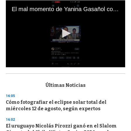
El mal momento de Yanina Gasañol con un hincha argentino en "Subrayado"
0
s
e
c
Últimas Noticias
o
n
16:05
d
Cómo fotografiar el eclipse solar total del
s
o
miércoles 12 de agosto, según expertos
f
3
16:02
3
s
El uruguayo Nicolás Pirozzi ganó en el Slalom
e