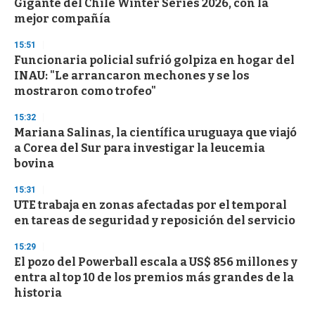
Gigante del Chile Winter Series 2026, con la
c
mejor compañía
o
n
d
15:51
s
Funcionaria policial sufrió golpiza en hogar del
INAU: "Le arrancaron mechones y se los
mostraron como trofeo"
15:32
Mariana Salinas, la científica uruguaya que viajó
a Corea del Sur para investigar la leucemia
bovina
15:31
UTE trabaja en zonas afectadas por el temporal
en tareas de seguridad y reposición del servicio
15:29
El pozo del Powerball escala a US$ 856 millones y
entra al top 10 de los premios más grandes de la
historia