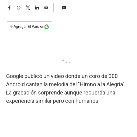
a
F
W
T
L
E
a
h
w
i
m
c
a
i
n
a
e
t
t
k
i
+
Agregar El País en
b
s
t
e
l
o
A
e
d
o
p
r
I
k
p
n
Google publicó un video donde un coro de 300
Android cantan la melodía del "Himno a la Alegría".
La grabación sorprende aunque recuerda una
experiencia similar pero con humanos.