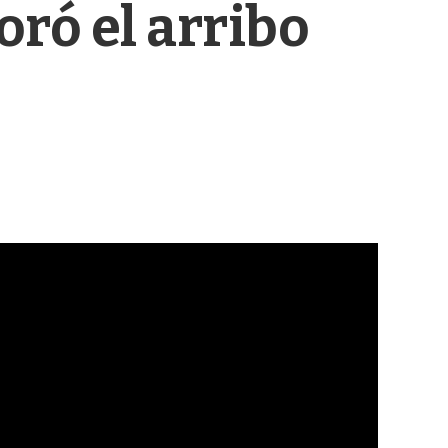
oró el arribo
s
q
u
e
d
a