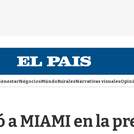
ienestar
Negocios
Mundo
Rurales
Narrativas visuales
Opin
 a MIAMI en la pr