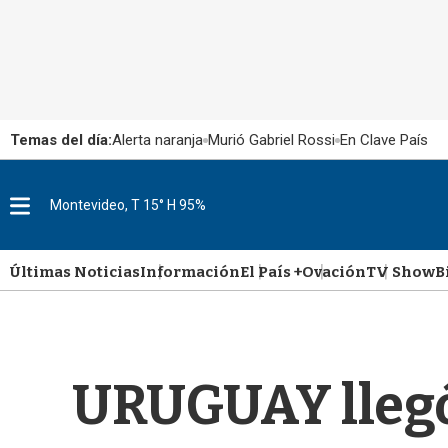
Temas del día:
Alerta naranja
Murió Gabriel Rossi
En Clave País
M
Montevideo, T 15° H 95%
e
n
u
Últimas Noticias
Información
El País +
Ovación
TV Show
B
URUGUAY llegó