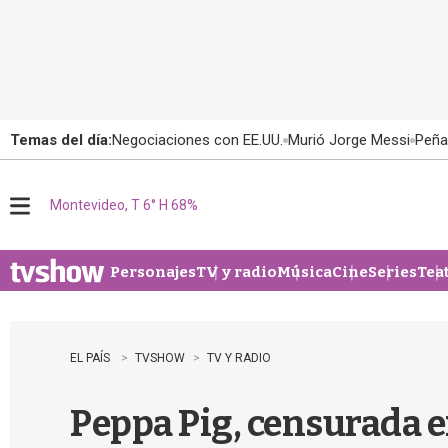
Temas del día:
Negociaciones con EE.UU.
Murió Jorge Messi
Peña
Montevideo, T 6° H 68%
M
e
n
u
Personajes
TV y radio
Música
Cine
Series
Tea
EL PAÍS
TVSHOW
TV Y RADIO
Peppa Pig, censurada e