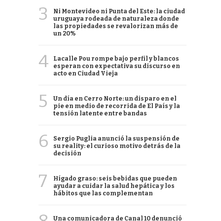
3
Ni Montevideo ni Punta del Este: la ciudad
uruguaya rodeada de naturaleza donde
las propiedades se revalorizan más de
un 20%
4
Lacalle Pou rompe bajo perfil y blancos
esperan con expectativa su discurso en
acto en Ciudad Vieja
5
Un día en Cerro Norte: un disparo en el
pie en medio de recorrida de El País y la
tensión latente entre bandas
6
Sergio Puglia anunció la suspensión de
su reality: el curioso motivo detrás de la
decisión
7
Hígado graso: seis bebidas que pueden
ayudar a cuidar la salud hepática y los
hábitos que las complementan
Una comunicadora de Canal 10 denunció