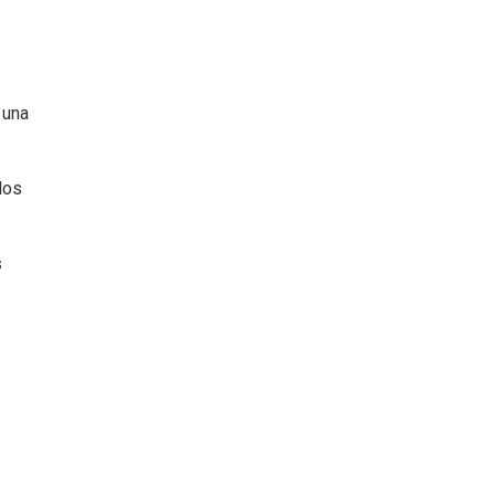
 una
los
s