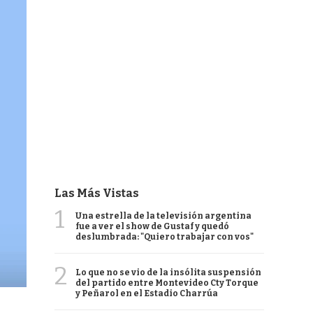
Las Más Vistas
1
Una estrella de la televisión argentina
fue a ver el show de Gustaf y quedó
deslumbrada: "Quiero trabajar con vos"
2
Lo que no se vio de la insólita suspensión
del partido entre Montevideo Cty Torque
y Peñarol en el Estadio Charrúa