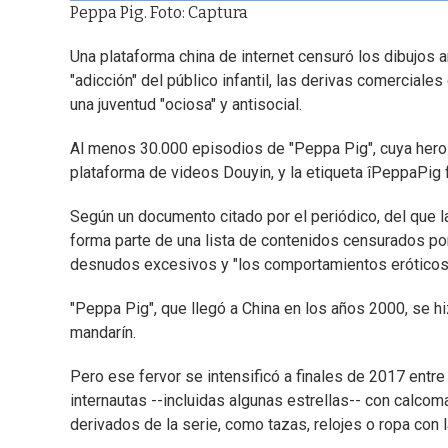
Peppa Pig. Foto: Captura
Una plataforma china de internet censuró los dibujos a
"adicción" del público infantil, las derivas comerciale
una juventud "ociosa" y antisocial.
Al menos 30.000 episodios de "Peppa Pig", cuya heroín
plataforma de videos Douyin, y la etiqueta îPeppaPig fu
Según un documento citado por el periódico, del que la 
forma parte de una lista de contenidos censurados po
desnudos excesivos y "los comportamientos eróticos
"Peppa Pig", que llegó a China en los años 2000, se h
mandarín.
Pero ese fervor se intensificó a finales de 2017 entre 
internautas --incluidas algunas estrellas-- con calc
derivados de la serie, como tazas, relojes o ropa con la