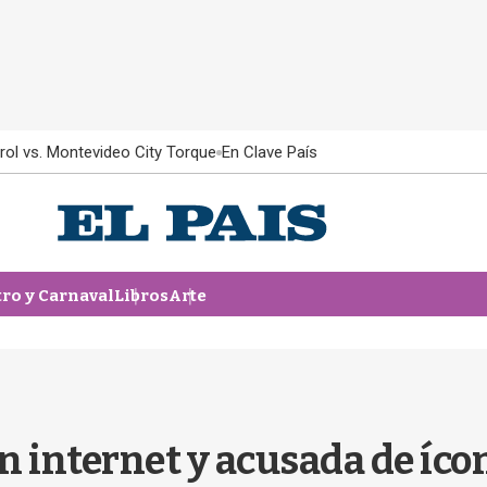
rol vs. Montevideo City Torque
En Clave País
tro y Carnaval
Libros
Arte
n internet y acusada de íco