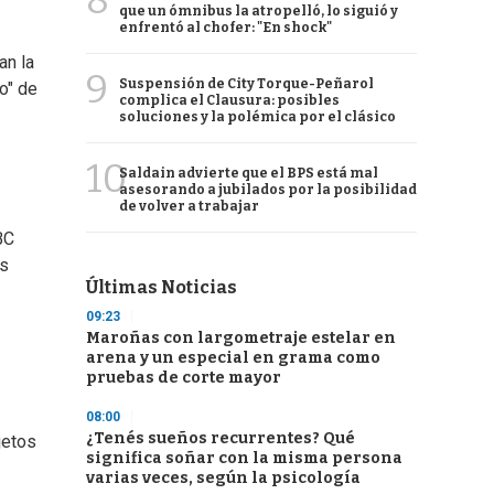
8
que un ómnibus la atropelló, lo siguió y
enfrentó al chofer: "En shock"
an la
9
Suspensión de City Torque-Peñarol
o" de
complica el Clausura: posibles
soluciones y la polémica por el clásico
10
Saldain advierte que el BPS está mal
asesorando a jubilados por la posibilidad
de volver a trabajar
BC
os
Últimas Noticias
09:23
Maroñas con largometraje estelar en
arena y un especial en grama como
pruebas de corte mayor
08:00
¿Tenés sueños recurrentes? Qué
jetos
significa soñar con la misma persona
varias veces, según la psicología