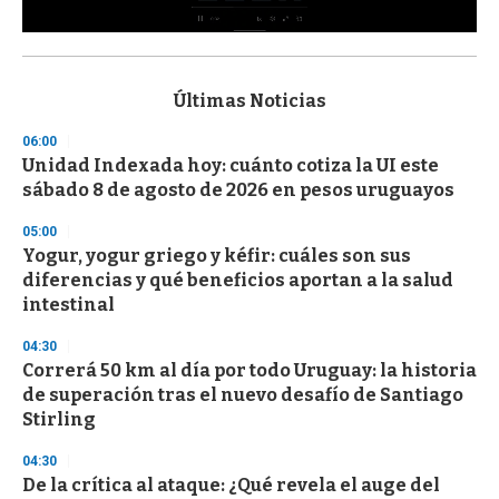
0
s
e
c
Últimas Noticias
o
n
06:00
d
Unidad Indexada hoy: cuánto cotiza la UI este
s
o
sábado 8 de agosto de 2026 en pesos uruguayos
f
3
05:00
3
s
Yogur, yogur griego y kéfir: cuáles son sus
e
diferencias y qué beneficios aportan a la salud
c
intestinal
o
n
d
04:30
s
Correrá 50 km al día por todo Uruguay: la historia
de superación tras el nuevo desafío de Santiago
Stirling
04:30
De la crítica al ataque: ¿Qué revela el auge del