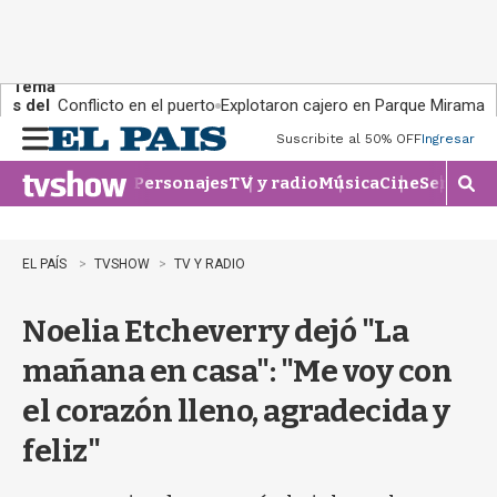
Tema
s del
Conflicto en el puerto
Explotaron cajero en Parque Miramar
día:
Suscribite al 50% OFF
Ingresar
M
e
Personajes
TV y radio
Música
Cine
Series
Te
n
M
u
o
s
t
EL PAÍS
TVSHOW
TV Y RADIO
r
a
Noelia Etcheverry dejó "La
r
b
mañana en casa": "Me voy con
�
s
el corazón lleno, agradecida y
q
u
feliz"
e
d