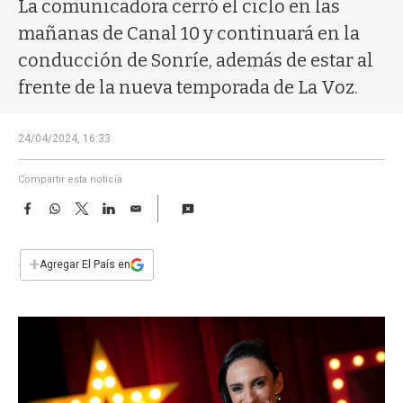
a
La comunicadora cerró el ciclo en las
mañanas de Canal 10 y continuará en la
conducción de Sonríe, además de estar al
frente de la nueva temporada de La Voz.
24/04/2024, 16:33
Compartir esta noticia
F
W
T
L
E
a
h
w
i
m
c
a
i
n
a
e
t
t
k
i
+
Agregar El País en
b
s
t
e
l
o
A
e
d
o
p
r
I
k
p
n