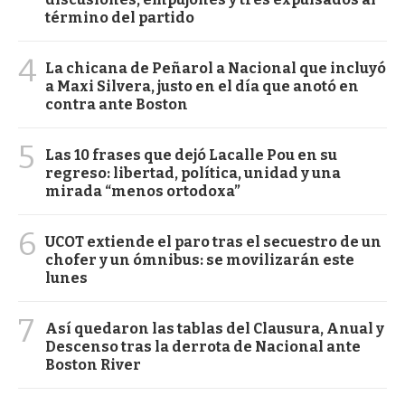
término del partido
4
La chicana de Peñarol a Nacional que incluyó
a Maxi Silvera, justo en el día que anotó en
contra ante Boston
5
Las 10 frases que dejó Lacalle Pou en su
regreso: libertad, política, unidad y una
mirada “menos ortodoxa”
6
UCOT extiende el paro tras el secuestro de un
chofer y un ómnibus: se movilizarán este
lunes
7
Así quedaron las tablas del Clausura, Anual y
Descenso tras la derrota de Nacional ante
Boston River