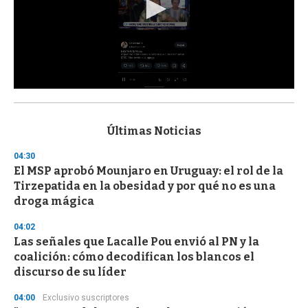
0
s
e
c
Últimas Noticias
o
n
04:30
d
El MSP aprobó Mounjaro en Uruguay: el rol de la
s
o
Tirzepatida en la obesidad y por qué no es una
f
droga mágica
3
3
s
04:02
e
Las señales que Lacalle Pou envió al PN y la
c
coalición: cómo decodifican los blancos el
o
n
discurso de su líder
d
s
04:00
Exclusivo suscriptores