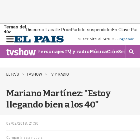
Temas del
Discurso Lacalle Pou
Partido suspendido
En Clave País
día:
Suscribite al 50% OFF
Ingresar
M
e
Personajes
TV y radio
Música
Cine
Series
Te
n
M
u
o
s
t
EL PAÍS
TVSHOW
TV Y RADIO
r
a
Mariano Martínez: "Estoy
r
b
llegando bien a los 40"
�
s
q
u
09/02/2018, 21:30
e
d
Compartir esta noticia