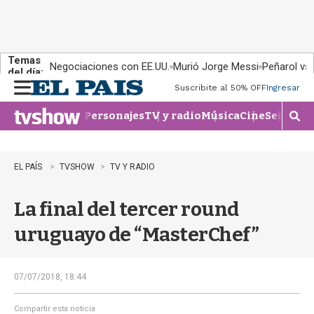
Temas
Negociaciones con EE.UU.
Murió Jorge Messi
Peñarol vs
del día:
Suscribite al 50% OFF
Ingresar
M
e
Personajes
TV y radio
Música
Cine
Series
Te
n
M
u
o
s
t
EL PAÍS
TVSHOW
TV Y RADIO
r
a
La final del tercer round
r
b
uruguayo de “MasterChef”
�
s
q
u
07/07/2018, 18:44
e
d
Compartir esta noticia