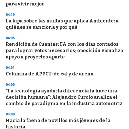
para vivir mejor
o
n
d
04:10
s
La lupa sobre las multas que aplica Ambiente: a
quiénes se sanciona y por qué
04:05
Rendición de Cuentas: FA con los días contados
para lograr votos necesarios; oposición visualiza
apoyo a proyectos aparte
04:01
Columna de APPCU: de cal y de arena
04:00
“La tecnología ayuda; la diferencia la hace una
decisión humana”: Alejandro Curcio analiza el
cambio de paradigma en la industria automotriz
04:00
Hacia la faena de novillos más jóvenes de la
historia