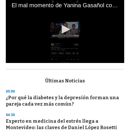
El mal momento de Yanina Gasañol con un hincha argentino en "Subrayado"
0
s
e
c
Últimas Noticias
o
n
05:00
d
¿Por qué la diabetes y la depresión forman una
s
o
pareja cada vez más común?
f
3
04:30
3
s
Experto en medicina del estrés llega a
e
Montevideo: las claves de Daniel López Rosetti
c