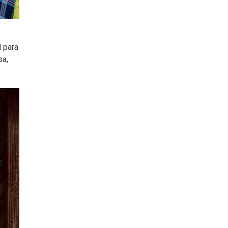
l para
sa,