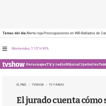
Temas del día:
Alerta roja
Preocupaciones en INR
Bañados de Ca
Montevideo, T 13° H 95%
M
e
n
u
Personajes
TV y radio
Música
Cine
Series
Tea
EL PAÍS
TVSHOW
TV Y RADIO
El jurado cuenta cómo 