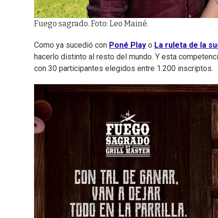
Fuego sagrado. Foto: Leo Mainé.
Como ya sucedió con
Poné Play
o
La ruleta de la s
hacerlo distinto al resto del mundo. Y esta competenc
con 30 participantes elegidos entre 1.200 inscriptos.