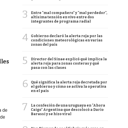
3
Entre "mal compañero" y "mal perdedor",
altísima tensión en vivo entre dos
integrantes de programa radial
4
Gobierno declaró la alerta roja por las
condiciones meteorológicas en varias
zonas del país
5
Director del Sinae explicó qué implica la
lles
alerta roja para zonas costeras y qué
pasa con las clases
6
Qué significa la alerta roja decretada por
el gobierno y cómo se activa la operativa
en el país
7
La confesión de una uruguaya en "Ahora
a de
Caigo" Argentina que descolocó a Darío
Barassi y se hizo viral
 de