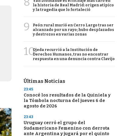
8
Yan Diomande es el fichaje más caro en
la historia de Real Madrid: origen atípico
y la tragedia que lo fortaleció
9
Peón rural murió en Cerro Largo tras ser
alcanzado por un rayo; hubo desplazados
y destrozos en varias zonas
10
Ojeda recurrió a la Institución de
Derechos Humanos, tras no encontrar
respuesta en una denuncia contra Clavijo
Últimas Noticias
23:45
Conocé los resultados de la Quiniela y
la Tómbola nocturna del jueves 6 de
agosto de 2026
23:43
Uruguay cerró el grupo del
Sudamericano Femenino con derrota
ante Argentina y jugará por el quinto