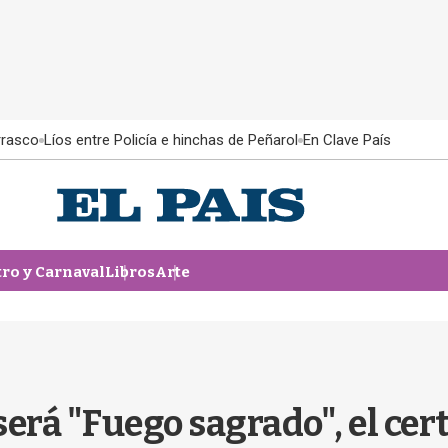
rrasco
Líos entre Policía e hinchas de Peñarol
En Clave País
tro y Carnaval
Libros
Arte
será "Fuego sagrado", el ce