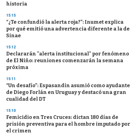
historia
3
3
s
15:15
e
“¿Te confundió la alerta roja?”: Inumet explica
c
por qué emitió una advertencia diferente a la de
o
n
Sinae
d
s
15:12
Declararán "alerta institucional" por fenómeno
de El Niño: reuniones comenzarán la semana
próxima
15:11
“Un desafío”: Espasandín asumió como ayudante
de Diego Forlán en Uruguay y destacó una gran
cualidad del DT
15:10
Femicidio en Tres Cruces: dictan 180 días de
prisión preventiva para el hombre imputado por
el crimen