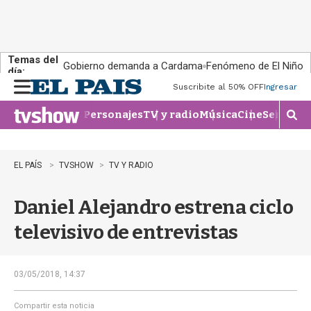
Temas del
Gobierno demanda a Cardama
Fenómeno de El Niño
día:
Suscribite al 50% OFF
Ingresar
M
e
Personajes
TV y radio
Música
Cine
Series
Te
n
M
u
o
s
t
EL PAÍS
TVSHOW
TV Y RADIO
r
a
Daniel Alejandro estrena ciclo
r
b
televisivo de entrevistas
�
s
q
u
03/05/2018, 14:37
e
d
Compartir esta noticia