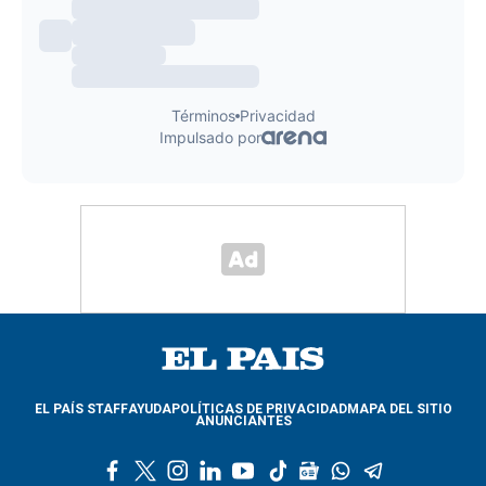
EL PAÍS STAFF
AYUDA
POLÍTICAS DE PRIVACIDAD
MAPA DEL SITIO
ANUNCIANTES
f
t
i
l
y
t
g
w
t