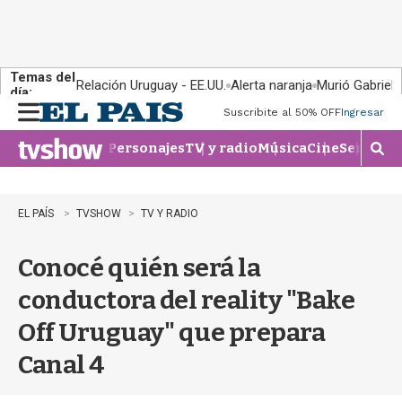
Temas del
Relación Uruguay - EE.UU.
Alerta naranja
Murió Gabriel 
día:
Suscribite al 50% OFF
Ingresar
M
e
Personajes
TV y radio
Música
Cine
Series
Te
n
M
u
o
s
t
EL PAÍS
TVSHOW
TV Y RADIO
r
a
Conocé quién será la
r
b
conductora del reality "Bake
�
s
Off Uruguay" que prepara
q
u
Canal 4
e
d