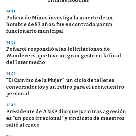
Últimas Noticias
o
n
14:11
d
Policía de Minas investiga la muerte de un
s
o
hombre de 57 años: fue encontrado por un
f
funcionario municipal
3
3
s
14:08
e
Peñarol respondió a las felicitaciones de
c
Wanderers, que tuvo un gran gesto en la final
o
n
del Intermedio
d
s
14:00
"El Camino de la Mujer": un ciclo de talleres,
conversatorios y un retiro para el reencuentro
personal
13:48
Presidente de ANEP dijo que paro tras agresión
es "un poco irracional" y sindicato de maestros
salió al cruce