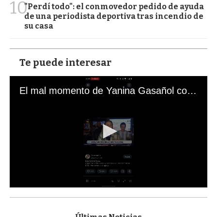
10
"Perdí todo": el conmovedor pedido de ayuda
de una periodista deportiva tras incendio de
su casa
Te puede interesar
El mal momento de Yanina Gasañol con un hincha argentino en "Subrayado"
0
s
e
c