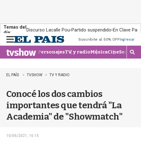
Temas del
Discurso Lacalle Pou
Partido suspendido
En Clave País
día:
Suscribite al 50% OFF
Ingresar
M
e
Personajes
TV y radio
Música
Cine
Series
Te
n
M
u
o
s
t
EL PAÍS
TVSHOW
TV Y RADIO
r
a
Conocé los dos cambios
r
b
importantes que tendrá "La
�
s
Academia" de "Showmatch"
q
u
e
d
10/06/2021, 16:15