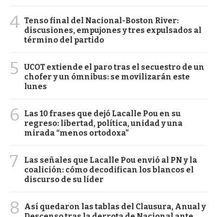
4
Tenso final del Nacional-Boston River:
discusiones, empujones y tres expulsados al
término del partido
5
UCOT extiende el paro tras el secuestro de un
chofer y un ómnibus: se movilizarán este
lunes
6
Las 10 frases que dejó Lacalle Pou en su
regreso: libertad, política, unidad y una
mirada “menos ortodoxa”
7
Las señales que Lacalle Pou envió al PN y la
coalición: cómo decodifican los blancos el
discurso de su líder
8
Así quedaron las tablas del Clausura, Anual y
Descenso tras la derrota de Nacional ante