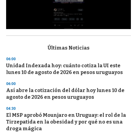
0
s
e
c
Últimas Noticias
o
n
06:00
d
Unidad Indexada hoy: cuánto cotiza la UI este
s
o
lunes 10 de agosto de 2026 en pesos uruguayos
f
3
06:00
3
s
Así abre la cotización del dólar hoy lunes 10 de
e
agosto de 2026 en pesos uruguayos
c
o
04:30
n
d
El MSP aprobó Mounjaro en Uruguay: el rol de la
s
Tirzepatida en la obesidad y por qué no es una
droga mágica