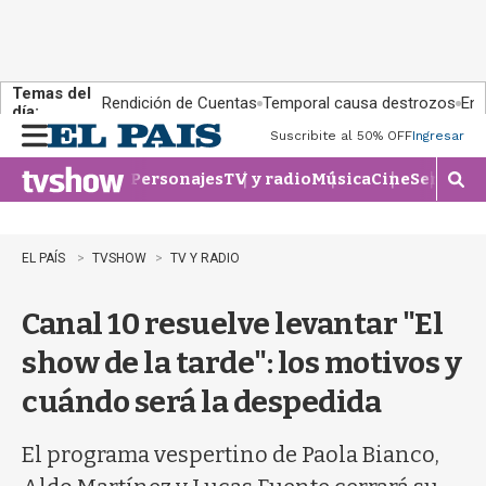
Temas del
Rendición de Cuentas
Temporal causa destrozos
En 
día:
Suscribite al 50% OFF
Ingresar
M
e
Personajes
TV y radio
Música
Cine
Series
Te
n
M
u
o
s
t
EL PAÍS
TVSHOW
TV Y RADIO
r
a
Canal 10 resuelve levantar "El
r
b
show de la tarde": los motivos y
�
s
cuándo será la despedida
q
u
e
El programa vespertino de Paola Bianco,
d