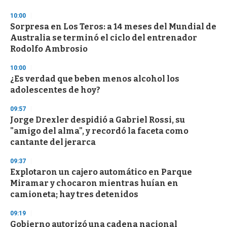
3
s
10:00
e
Sorpresa en Los Teros: a 14 meses del Mundial de
c
Australia se terminó el ciclo del entrenador
o
n
Rodolfo Ambrosio
d
s
10:00
¿Es verdad que beben menos alcohol los
adolescentes de hoy?
09:57
Jorge Drexler despidió a Gabriel Rossi, su
"amigo del alma", y recordó la faceta como
cantante del jerarca
09:37
Explotaron un cajero automático en Parque
Miramar y chocaron mientras huían en
camioneta; hay tres detenidos
09:19
Gobierno autorizó una cadena nacional