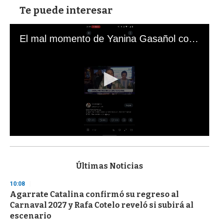
Te puede interesar
El mal momento de Yanina Gasañol con un hincha argentino en "Subrayado"
0
s
e
c
Últimas Noticias
o
n
10:08
d
Agarrate Catalina confirmó su regreso al
s
o
Carnaval 2027 y Rafa Cotelo reveló si subirá al
f
escenario
3