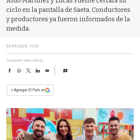
Aldo Martínez y Lucas Fuente cerrará su
a
ciclo en la pantalla de Saeta. Conductores
y productores ya fueron informados de la
medida.
03/09/2023, 19:35
Compartir esta noticia
F
W
T
L
E
a
h
w
i
m
c
a
i
n
a
e
t
t
k
i
+
Agregar El País en
b
s
t
e
l
o
A
e
d
o
p
r
I
k
p
n