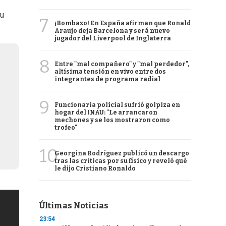
su
7
¡Bombazo! En España afirman que Ronald
Araujo deja Barcelona y será nuevo
jugador del Liverpool de Inglaterra
8
Entre "mal compañero" y "mal perdedor",
altísima tensión en vivo entre dos
integrantes de programa radial
9
Funcionaria policial sufrió golpiza en
hogar del INAU: "Le arrancaron
mechones y se los mostraron como
trofeo"
10
Georgina Rodríguez publicó un descargo
tras las críticas por su físico y reveló qué
le dijo Cristiano Ronaldo
Últimas Noticias
23:54