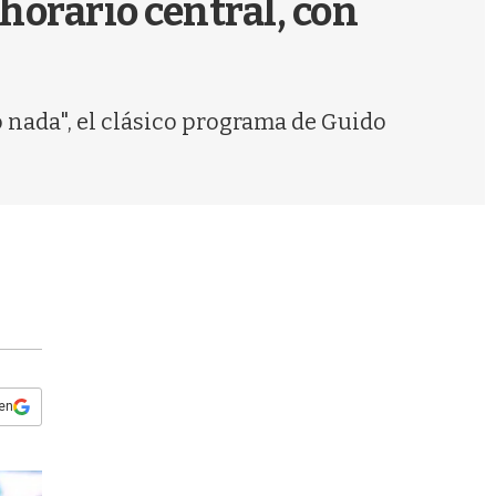
horario central, con
s
q
u
e
d
 nada", el clásico programa de Guido
a
 en