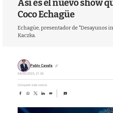
Así es el nuevo show qu
Coco Echagüe
Echagüe, presentador de "Desayunos inf
Kaczka.
Pablo Cayafa
04/05/2023, 21:30
Compartir esta noticia
F
W
T
L
E
a
h
w
i
m
c
a
i
n
a
e
t
t
k
i
b
s
t
e
l