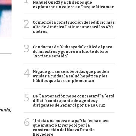
Nahuel One23 y a chilenos que
explotaron un cajero en Parque Miramar
2
Comenzó la construcción del edificio más
alto de América Latina: superará los 470
metros
3
Conductor de "Subrayado" criticó el paro
de maestros y generó un fuerte debate:
"No tiene sentido"
4
Hígado graso: seis bebidas que pueden
ayudar a cuidar la salud hepática y los
hábitos que las complementan
5
De "la operación no se concretará" a "está
difícil": contrapunto de agentes y
dirigentes de Peñarol por De La Cruz
 nada
,
6
“Inicia una nueva etapa”: la fecha clave
que anunció Liverpool por la
construcción del Nuevo Estadio
Belvedere