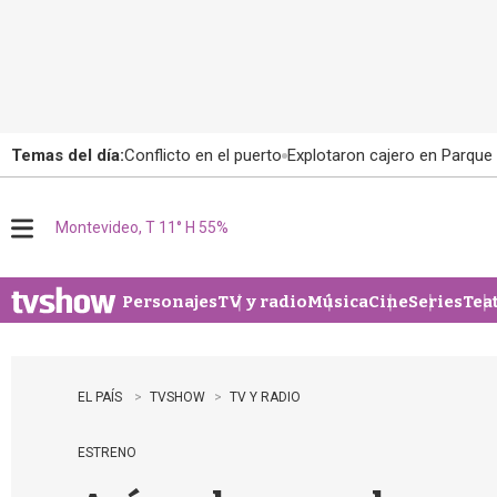
Temas del día:
Conflicto en el puerto
Explotaron cajero en Parque
Montevideo, T 11° H 55%
M
e
n
u
Personajes
TV y radio
Música
Cine
Series
Tea
EL PAÍS
TVSHOW
TV Y RADIO
ESTRENO