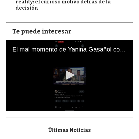
reality: el curioso motivo detrás de la
decisión
Te puede interesar
El mal momento de Yanina Gasañol con un hincha argentino en "Subrayado"
0
s
e
c
Últimas Noticias
o
n