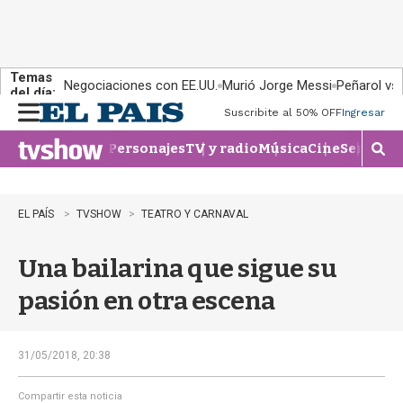
Temas
Negociaciones con EE.UU.
Murió Jorge Messi
Peñarol vs
del día:
Suscribite al 50% OFF
Ingresar
M
e
Personajes
TV y radio
Música
Cine
Series
Te
n
M
u
o
s
t
EL PAÍS
TVSHOW
TEATRO Y CARNAVAL
r
a
Una bailarina que sigue su
r
b
pasión en otra escena
�
s
q
u
31/05/2018, 20:38
e
d
Compartir esta noticia