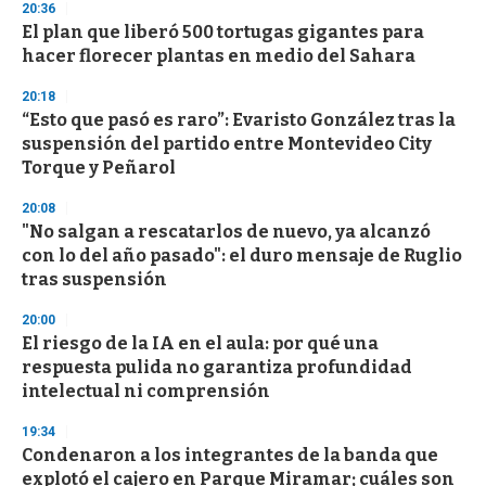
20:36
d
El plan que liberó 500 tortugas gigantes para
s
o
hacer florecer plantas en medio del Sahara
f
3
20:18
3
s
“Esto que pasó es raro”: Evaristo González tras la
e
suspensión del partido entre Montevideo City
c
Torque y Peñarol
o
n
d
20:08
s
"No salgan a rescatarlos de nuevo, ya alcanzó
con lo del año pasado": el duro mensaje de Ruglio
tras suspensión
20:00
El riesgo de la IA en el aula: por qué una
respuesta pulida no garantiza profundidad
intelectual ni comprensión
19:34
Condenaron a los integrantes de la banda que
explotó el cajero en Parque Miramar; cuáles son