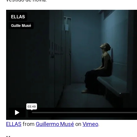
ELLAS
from
Guillermo Musé
on
Vimeo
.