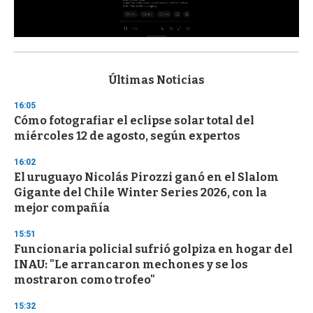
0
s
e
c
Últimas Noticias
o
n
16:05
d
Cómo fotografiar el eclipse solar total del
s
o
miércoles 12 de agosto, según expertos
f
3
16:02
3
s
El uruguayo Nicolás Pirozzi ganó en el Slalom
e
Gigante del Chile Winter Series 2026, con la
c
mejor compañía
o
n
d
15:51
s
Funcionaria policial sufrió golpiza en hogar del
INAU: "Le arrancaron mechones y se los
mostraron como trofeo"
15:32