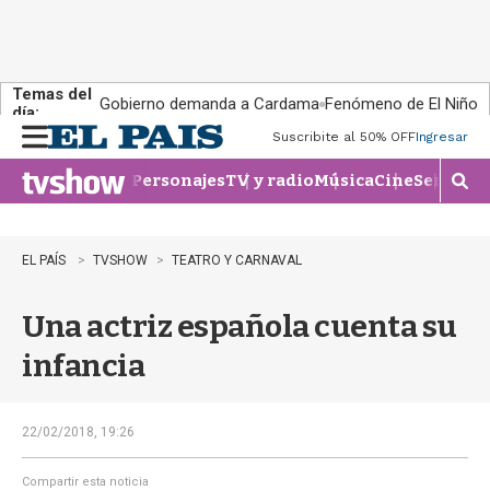
Temas del
Gobierno demanda a Cardama
Fenómeno de El Niño
día:
Suscribite al 50% OFF
Ingresar
M
e
Personajes
TV y radio
Música
Cine
Series
Te
n
M
u
o
s
t
EL PAÍS
TVSHOW
TEATRO Y CARNAVAL
r
a
Una actriz española cuenta su
r
b
infancia
�
s
q
u
22/02/2018, 19:26
e
d
Compartir esta noticia