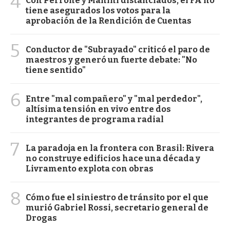
4
Con Perrone y Manini distanciados, el FA no
tiene asegurados los votos para la
aprobación de la Rendición de Cuentas
5
Conductor de "Subrayado" criticó el paro de
maestros y generó un fuerte debate: "No
tiene sentido"
6
Entre "mal compañero" y "mal perdedor",
altísima tensión en vivo entre dos
integrantes de programa radial
7
La paradoja en la frontera con Brasil: Rivera
no construye edificios hace una década y
Livramento explota con obras
8
Cómo fue el siniestro de tránsito por el que
murió Gabriel Rossi, secretario general de
Drogas