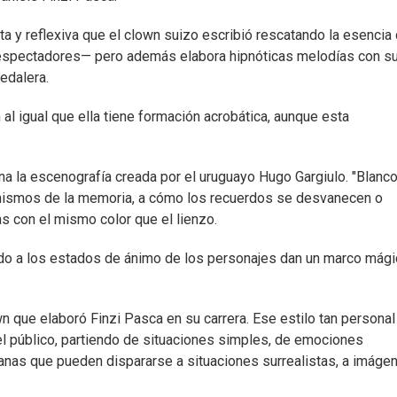
ista y reflexiva que el clown suizo escribió rescatando la esencia
s espectadores— pero además elabora hipnóticas melodías con s
pedalera.
l igual que ella tiene formación acrobática, aunque esta
ina la escenografía creada por el uruguayo Hugo Gargiulo. "Blanc
anismos de la memoria, a cómo los recuerdos se desvanecen o
s con el mismo color que el lienzo.
do a los estados de ánimo de los personajes dan un marco mági
n que elaboró Finzi Pasca en su carrera. Ese estilo tan personal
el público, partiendo de situaciones simples, de emociones
anas que pueden dispararse a situaciones surrealistas, a imáge