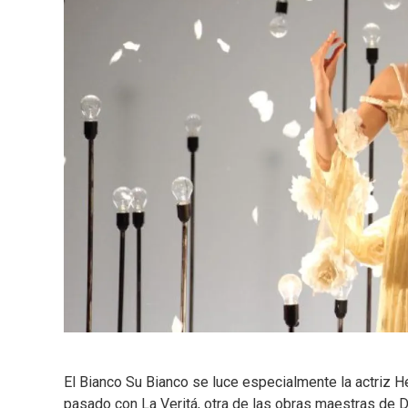
El Bianco Su Bianco se luce especialmente la actriz H
pasado con La Veritá, otra de las obras maestras de D