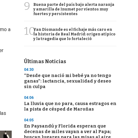
9
Buena parte del país bajo alerta naranja
y amarilla de Inumet por vientos muy
fuertes y persistentes
10
smo a
Yan Diomande es el fichaje más caro en
la historia de Real Madrid: origen atípico
y la tragedia que lo fortaleció
er
Últimas Noticias
04:30
“Desde que nació mi bebé ya no tengo
ganas”: lactancia, sexualidad y deseo
sin culpa
04:06
La lluvia que no para, causa estragos en
la pista de césped de Maroñas
las
04:05
En Paysandú y Florida esperan que
decenas de miles vayan a ver al Papa;
buscan lugares para las misas al aire