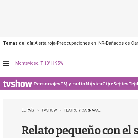
Temas del día:
Alerta roja
Preocupaciones en INR
Bañados de Ca
Montevideo, T 13° H 95%
M
e
n
u
Personajes
TV y radio
Música
Cine
Series
Tea
EL PAÍS
TVSHOW
TEATRO Y CARNAVAL
Relato pequeño con el s