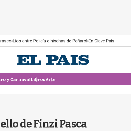
rrasco
Líos entre Policía e hinchas de Peñarol
En Clave País
tro y Carnaval
Libros
Arte
ello de Finzi Pasca