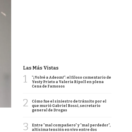
Las Más Vistas
1
"¡Volvé a Adeom!": el filoso comentario de
Yesty Prieto a Valeria Ripoll en plena
Cena de Famosos
2
Cómo fue el siniestro de tránsito por el
que murió Gabriel Rossi, secretario
general de Drogas
3
Entre "mal compañero" y "mal perdedor",
altísima tensión en vivo entre dos