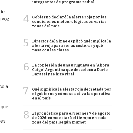
integrantes de programa radial
 de
4
Gobierno declaró la alerta roja por las
u voz
condiciones meteorológicas en varias
zonas del país
5
Director del Sinae explicó qué implica la
alerta roja para zonas costeras y qué
pasa con las clases
o
6
La confesión de una uruguaya en "Ahora
Caigo" Argentina que descolocó a Darío
Barassi y se hizo viral
co a
7
Qué significa la alerta roja decretada por
el gobierno y cómo se activa la operativa
en el país
 que
8
El pronóstico para el viernes 7 de agosto
de 2026: cómo estará el tiempo en cada
nes
zona del país, según Inumet