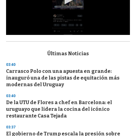
0
s
e
c
Últimas Noticias
o
n
03:40
d
Carrasco Polo con una apuesta en grande:
s
o
inauguró una de las pistas de equitación más
f
modernas del Uruguay
3
3
s
03:40
e
De la UTU de Flores a chef en Barcelona: el
c
uruguayo que lidera la cocina del icónico
o
n
restaurante Casa Tejada
d
s
03:37
El gobierno de Trump escala la presión sobre