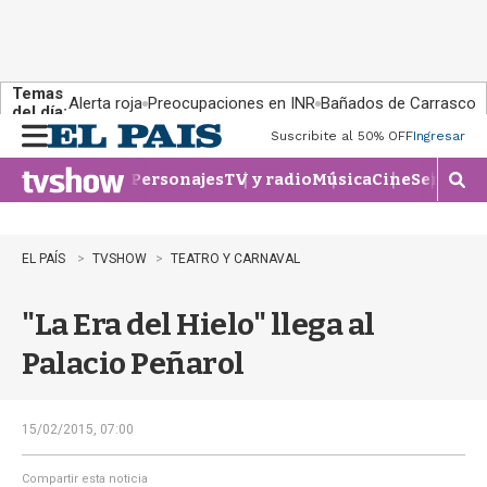
Temas
Alerta roja
Preocupaciones en INR
Bañados de Carrasco
del día:
Suscribite al 50% OFF
Ingresar
M
e
Personajes
TV y radio
Música
Cine
Series
Te
n
M
u
o
s
t
EL PAÍS
TVSHOW
TEATRO Y CARNAVAL
r
a
"La Era del Hielo" llega al
r
b
Palacio Peñarol
�
s
q
u
15/02/2015, 07:00
e
d
Compartir esta noticia