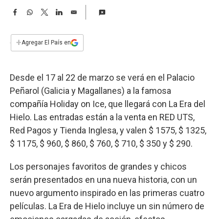
a
F
W
T
L
E
a
h
w
i
m
c
a
i
n
a
e
t
t
k
i
+
Agregar El País en
b
s
t
e
l
o
A
e
d
o
p
r
I
Desde el 17 al 22 de marzo se verá en el Palacio
k
p
n
Peñarol (Galicia y Magallanes) a la famosa
compañía Holiday on Ice, que llegará con La Era del
Hielo. Las entradas están a la venta en RED UTS,
Red Pagos y Tienda Inglesa, y valen $ 1575, $ 1325,
$ 1175, $ 960, $ 860, $ 760, $ 710, $ 350 y $ 290.
Los personajes favoritos de grandes y chicos
serán presentados en una nueva historia, con un
nuevo argumento inspirado en las primeras cuatro
películas. La Era de Hielo incluye un sin número de