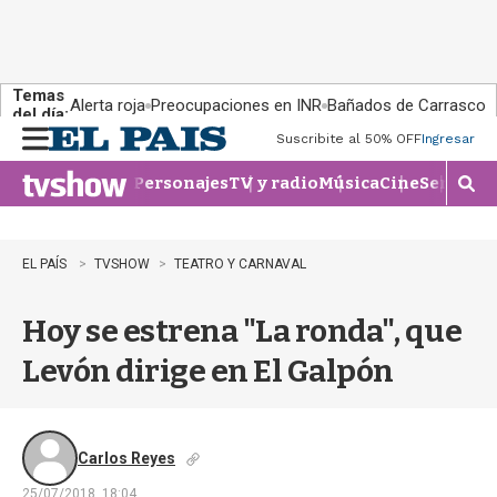
Temas
Alerta roja
Preocupaciones en INR
Bañados de Carrasco
del día:
Suscribite al 50% OFF
Ingresar
M
e
Personajes
TV y radio
Música
Cine
Series
Te
n
M
u
o
s
t
EL PAÍS
TVSHOW
TEATRO Y CARNAVAL
r
a
Hoy se estrena "La ronda", que
r
b
Levón dirige en El Galpón
�
s
q
u
e
Carlos Reyes
d
25/07/2018, 18:04