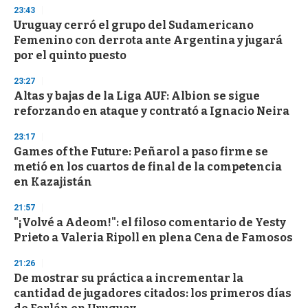
3
23:43
3
s
Uruguay cerró el grupo del Sudamericano
e
Femenino con derrota ante Argentina y jugará
c
por el quinto puesto
o
n
d
23:27
s
Altas y bajas de la Liga AUF: Albion se sigue
reforzando en ataque y contrató a Ignacio Neira
23:17
Games of the Future: Peñarol a paso firme se
metió en los cuartos de final de la competencia
en Kazajistán
21:57
"¡Volvé a Adeom!": el filoso comentario de Yesty
Prieto a Valeria Ripoll en plena Cena de Famosos
21:26
De mostrar su práctica a incrementar la
cantidad de jugadores citados: los primeros días