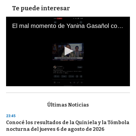
Te puede interesar
El mal momento de Yanina Gasañol con un hincha argentino en "Subrayado"
0
s
e
c
Últimas Noticias
o
n
23:45
d
Conocé los resultados de la Quiniela y la Tómbola
s
o
nocturna del jueves 6 de agosto de 2026
f