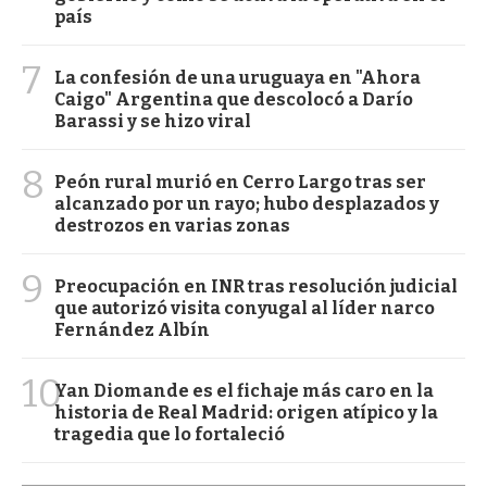
país
7
La confesión de una uruguaya en "Ahora
Caigo" Argentina que descolocó a Darío
Barassi y se hizo viral
8
Peón rural murió en Cerro Largo tras ser
alcanzado por un rayo; hubo desplazados y
destrozos en varias zonas
9
Preocupación en INR tras resolución judicial
que autorizó visita conyugal al líder narco
Fernández Albín
10
Yan Diomande es el fichaje más caro en la
historia de Real Madrid: origen atípico y la
tragedia que lo fortaleció