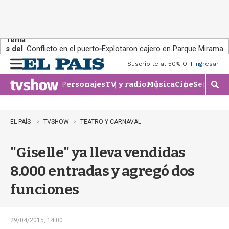
Tema
s del
Conflicto en el puerto
Explotaron cajero en Parque Miramar
día:
Suscribite al 50% OFF
Ingresar
M
e
Personajes
TV y radio
Música
Cine
Series
Te
n
M
u
o
s
t
EL PAÍS
TVSHOW
TEATRO Y CARNAVAL
r
a
"Giselle" ya lleva vendidas
r
b
8.000 entradas y agregó dos
�
s
funciones
q
u
e
d
29/04/2015, 14:00