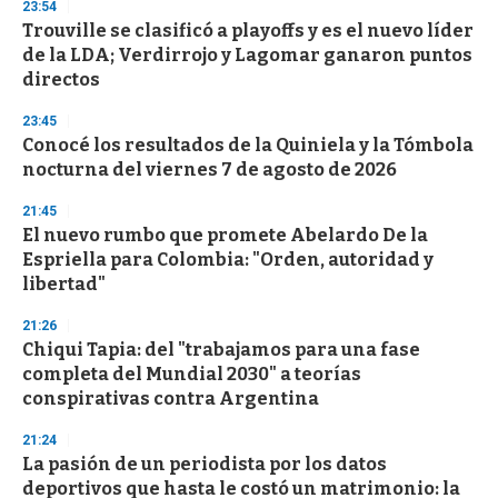
23:54
d
Trouville se clasificó a playoffs y es el nuevo líder
s
o
de la LDA; Verdirrojo y Lagomar ganaron puntos
f
directos
3
3
s
23:45
e
Conocé los resultados de la Quiniela y la Tómbola
c
nocturna del viernes 7 de agosto de 2026
o
n
d
21:45
s
El nuevo rumbo que promete Abelardo De la
Espriella para Colombia: "Orden, autoridad y
libertad"
21:26
Chiqui Tapia: del "trabajamos para una fase
completa del Mundial 2030" a teorías
conspirativas contra Argentina
21:24
La pasión de un periodista por los datos
deportivos que hasta le costó un matrimonio: la