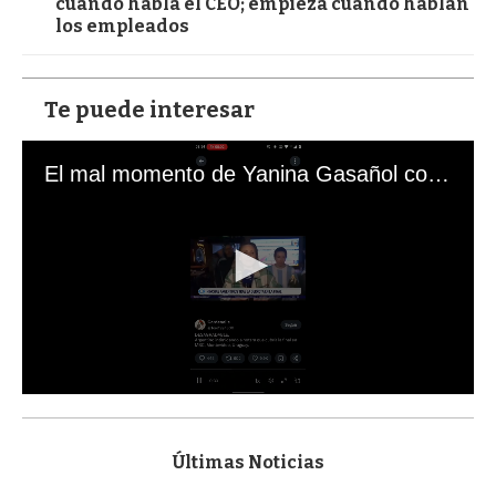
cuando habla el CEO; empieza cuando hablan
los empleados
Te puede interesar
El mal momento de Yanina Gasañol con un hincha argentino en "Subrayado"
0
s
e
c
Últimas Noticias
o
n