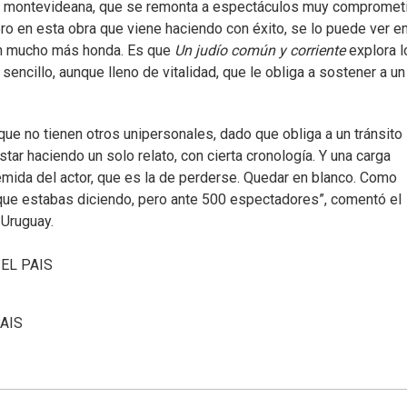
na montevideana, que se remonta a espectáculos muy compromet
ero en esta obra que viene haciendo con éxito, se lo puede ver e
ión mucho más honda. Es que
Un judío común y corriente
explora l
sencillo, aunque lleno de vitalidad, que le obliga a sostener a un
que no tienen otros unipersonales, dado que obliga a un tránsito
r haciendo un solo relato, con cierta cronología. Y una carga
ida del actor, que es la de perderse. Quedar en blanco. Como
 que estabas diciendo, pero ante 500 espectadores”, comentó el
 Uruguay.
y
EL PAIS
PAIS