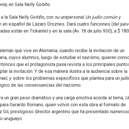
ente
, en Sala Nelly Goitiño
a la Sala Nelly Goitiño, con su unipersonal
Un judío común y
ón en español de Lázaro Droznes. Dará cuatro funciones (del juev
adas están en Tickantel y en la sala (Av. 18 de julio 930), a $ 18
 alemán que vive en Alemania, cuando recibe la invitación de un
ria, cuyos alumnos, luego de estudiar el nazismo, quieren conoc
 entonces que el protagonista pasa revista a los principales punto
r la invitación. Y de esa manera ilustra a la audiencia sobre la
ael, y sobre los problemas específicos que plantea para un judío
lógico de las consecuencias del nazismo.
a un gran peso dramático y una carga emotiva acorde al tema,
U
l para Gerardo Romano, quien volvió con esta obra al formato de
z Gil, prestigioso director argentino que ha presentado numeros
mo uruguayo.