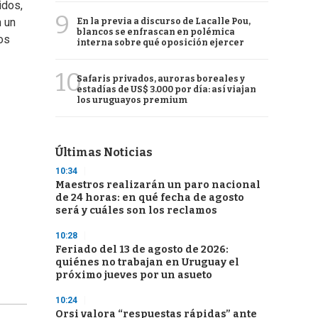
idos,
9
n un
En la previa a discurso de Lacalle Pou,
blancos se enfrascan en polémica
os
interna sobre qué oposición ejercer
10
Safaris privados, auroras boreales y
estadías de US$ 3.000 por día: así viajan
los uruguayos premium
Últimas Noticias
10:34
Maestros realizarán un paro nacional
de 24 horas: en qué fecha de agosto
será y cuáles son los reclamos
10:28
Feriado del 13 de agosto de 2026:
quiénes no trabajan en Uruguay el
próximo jueves por un asueto
10:24
Orsi valora “respuestas rápidas” ante