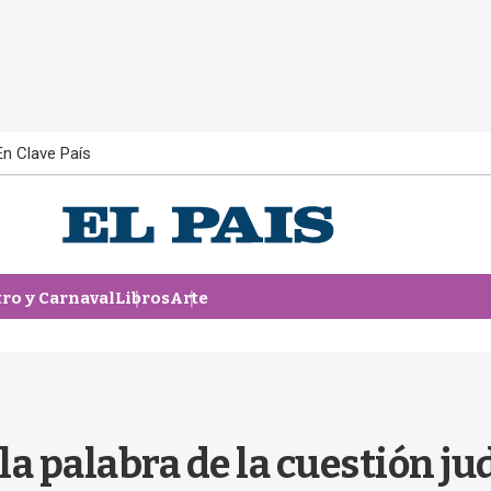
En Clave País
tro y Carnaval
Libros
Arte
 palabra de la cuestión ju