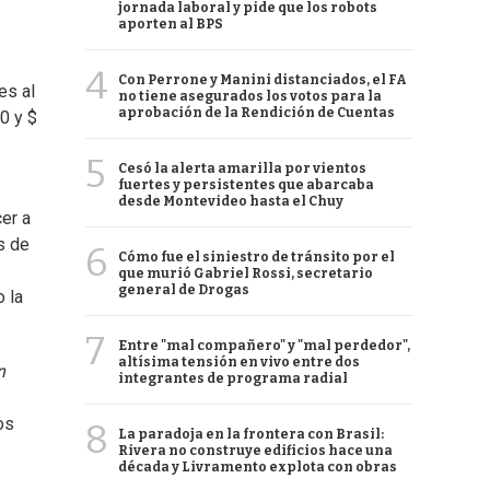
jornada laboral y pide que los robots
aporten al BPS
4
Con Perrone y Manini distanciados, el FA
es al
no tiene asegurados los votos para la
aprobación de la Rendición de Cuentas
00 y $
5
Cesó la alerta amarilla por vientos
fuertes y persistentes que abarcaba
desde Montevideo hasta el Chuy
er a
s de
6
Cómo fue el siniestro de tránsito por el
que murió Gabriel Rossi, secretario
general de Drogas
 la
7
Entre "mal compañero" y "mal perdedor",
altísima tensión en vivo entre dos
n
integrantes de programa radial
os
8
La paradoja en la frontera con Brasil:
Rivera no construye edificios hace una
década y Livramento explota con obras