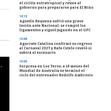
el ciclón extratropical y reúne al
gobierno para prepararse para El Niño
10:15
Agustín Requena sufrió una grave
lesión ante Nacional: se rompió los
ligamentos y siguió jugando en el GPC
10:08
Agarrate Catalina confirmó su regreso
al Carnaval 2027 y Rafa Cotelo reveló si
subirá al escenario
10:00
cha argentino en "Subrayado"
Sorpresa en Los Teros: a 14 meses del
Mundial de Australia se terminó el
ciclo del entrenador Rodolfo Ambrosio