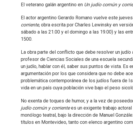
El veterano galán argentino en
Un judío común y corri
El actor argentino Gerardo Romano vuelve este jueves 
corriente
, obra escrita por Charles Lewinsky en versi
sábado a las 21.00 y el domingo a las 19.00) y las entr
1500.
La obra parte del conflicto que debe resolver un judío
profesor de Ciencias Sociales de una escuela secunda
un judío, hablar con él, saber sus puntos de vista. Es
argumentación por los que considera que no debe acepta
problemática contemporánea de los judíos fuera de Isr
vida en un país cuya población vive bajo el peso sico
No exenta de toques de humor, y a la vez de poseedor
judío común y corriente
es un exigente trabajo actora
monólogo teatral, bajo la dirección de Manuel Gonzále
títulos en Montevideo, tanto con elenco argentino co