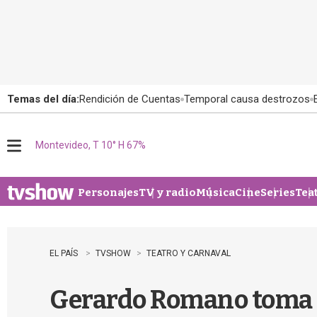
Temas del día:
Rendición de Cuentas
Temporal causa destrozos
Montevideo, T 10° H 67%
M
e
n
u
Personajes
TV y radio
Música
Cine
Series
Tea
EL PAÍS
TVSHOW
TEATRO Y CARNAVAL
Gerardo Romano toma la