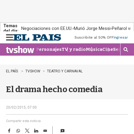
Temas
Negociaciones con EE.UU.
Murió Jorge Messi
Peñarol vs
del día:
Suscribite al 50% OFF
Ingresar
M
e
Personajes
TV y radio
Música
Cine
Series
Te
n
M
u
o
s
t
EL PAÍS
TVSHOW
TEATRO Y CARNAVAL
r
a
El drama hecho comedia
r
b
�
s
20/02/2015, 07:00
q
u
Compartir esta noticia
e
F
W
T
L
E
d