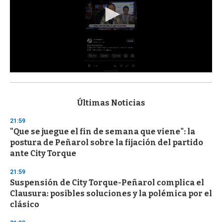
0
s
e
c
Últimas Noticias
o
n
21:59
d
"Que se juegue el fin de semana que viene": la
s
o
postura de Peñarol sobre la fijación del partido
f
ante City Torque
3
3
s
21:59
e
Suspensión de City Torque-Peñarol complica el
c
Clausura: posibles soluciones y la polémica por el
o
n
clásico
d
s