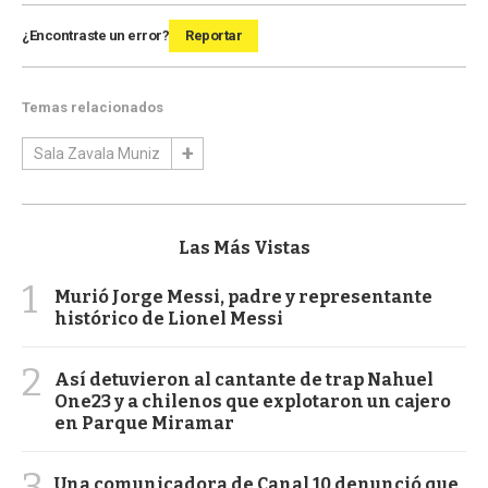
¿Encontraste un error?
Reportar
Temas relacionados
Sala Zavala Muniz
Las Más Vistas
1
Murió Jorge Messi, padre y representante
histórico de Lionel Messi
2
Así detuvieron al cantante de trap Nahuel
One23 y a chilenos que explotaron un cajero
en Parque Miramar
3
Una comunicadora de Canal 10 denunció que