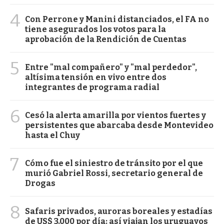
4
Con Perrone y Manini distanciados, el FA no
tiene asegurados los votos para la
aprobación de la Rendición de Cuentas
5
Entre "mal compañero" y "mal perdedor",
altísima tensión en vivo entre dos
integrantes de programa radial
6
Cesó la alerta amarilla por vientos fuertes y
persistentes que abarcaba desde Montevideo
hasta el Chuy
7
Cómo fue el siniestro de tránsito por el que
murió Gabriel Rossi, secretario general de
Drogas
8
Safaris privados, auroras boreales y estadías
de US$ 3.000 por día: así viajan los uruguayos