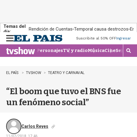
Temas del
Rendición de Cuentas
Temporal causa destrozos
En 
día:
Suscribite al 50% OFF
Ingresar
M
e
Personajes
TV y radio
Música
Cine
Series
Te
n
M
u
o
s
t
EL PAÍS
TVSHOW
TEATRO Y CARNAVAL
r
a
“El boom que tuvo el BNS fue
r
b
un fenómeno social”
�
s
q
u
e
Carlos Reyes
d
11/07/2018, 17:46