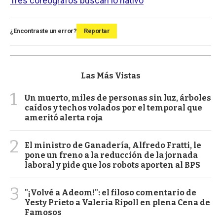
Tres coreógrafos buscan lo nativo
¿Encontraste un error?
Reportar
Las Más Vistas
1
Un muerto, miles de personas sin luz, árboles
caídos y techos volados por el temporal que
ameritó alerta roja
2
El ministro de Ganadería, Alfredo Fratti, le
pone un freno a la reducción de la jornada
laboral y pide que los robots aporten al BPS
3
"¡Volvé a Adeom!": el filoso comentario de
Yesty Prieto a Valeria Ripoll en plena Cena de
Famosos