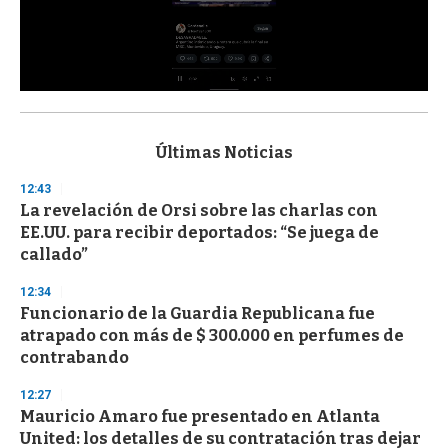
0
s
e
c
Últimas Noticias
o
n
12:43
d
La revelación de Orsi sobre las charlas con
s
o
EE.UU. para recibir deportados: “Se juega de
f
callado”
3
3
s
12:34
e
Funcionario de la Guardia Republicana fue
c
atrapado con más de $ 300.000 en perfumes de
o
n
contrabando
d
s
12:27
Mauricio Amaro fue presentado en Atlanta
United: los detalles de su contratación tras dejar