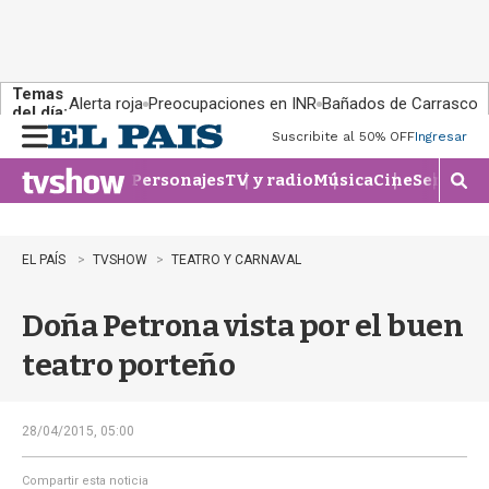
Temas
Alerta roja
Preocupaciones en INR
Bañados de Carrasco
del día:
Suscribite al 50% OFF
Ingresar
M
e
Personajes
TV y radio
Música
Cine
Series
Te
n
M
u
o
s
t
EL PAÍS
TVSHOW
TEATRO Y CARNAVAL
r
a
Doña Petrona vista por el buen
r
b
teatro porteño
�
s
q
u
28/04/2015, 05:00
e
d
Compartir esta noticia