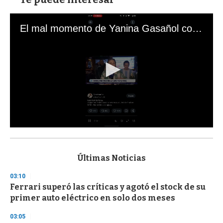
El mal momento de Yanina Gasañol con un hincha argentino en "Subrayado"
0
s
e
c
Últimas Noticias
o
n
03:10
d
Ferrari superó las críticas y agotó el stock de su
s
o
primer auto eléctrico en solo dos meses
f
3
03:05
3