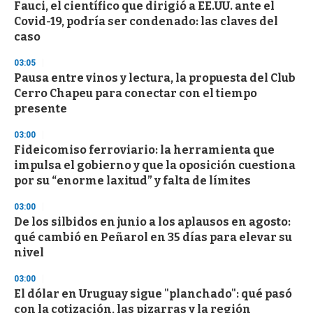
s
Fauci, el científico que dirigió a EE.UU. ante el
e
Covid-19, podría ser condenado: las claves del
c
caso
o
n
d
03:05
s
Pausa entre vinos y lectura, la propuesta del Club
Cerro Chapeu para conectar con el tiempo
presente
03:00
Fideicomiso ferroviario: la herramienta que
impulsa el gobierno y que la oposición cuestiona
por su “enorme laxitud” y falta de límites
03:00
De los silbidos en junio a los aplausos en agosto:
qué cambió en Peñarol en 35 días para elevar su
nivel
03:00
El dólar en Uruguay sigue "planchado": qué pasó
con la cotización, las pizarras y la región