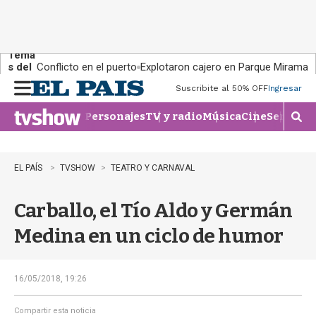
Tema
s del
Conflicto en el puerto
Explotaron cajero en Parque Miramar
día:
Suscribite al 50% OFF
Ingresar
M
e
Personajes
TV y radio
Música
Cine
Series
Te
n
M
u
o
s
t
EL PAÍS
TVSHOW
TEATRO Y CARNAVAL
r
a
Carballo, el Tío Aldo y Germán
r
b
Medina en un ciclo de humor
�
s
q
u
16/05/2018, 19:26
e
d
Compartir esta noticia