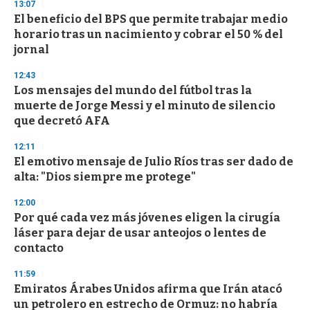
13:07
d
El beneficio del BPS que permite trabajar medio
s
o
horario tras un nacimiento y cobrar el 50 % del
f
jornal
3
3
s
12:43
e
Los mensajes del mundo del fútbol tras la
c
muerte de Jorge Messi y el minuto de silencio
o
n
que decretó AFA
d
s
12:11
El emotivo mensaje de Julio Ríos tras ser dado de
alta: "Dios siempre me protege"
12:00
Por qué cada vez más jóvenes eligen la cirugía
láser para dejar de usar anteojos o lentes de
contacto
11:59
Emiratos Árabes Unidos afirma que Irán atacó
un petrolero en estrecho de Ormuz: no habría