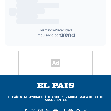
EL PAÍS STAFF
AYUDA
POLÍTICAS DE PRIVACIDAD
MAPA DEL SITIO
ANUNCIANTES
f
t
i
l
y
t
g
w
t