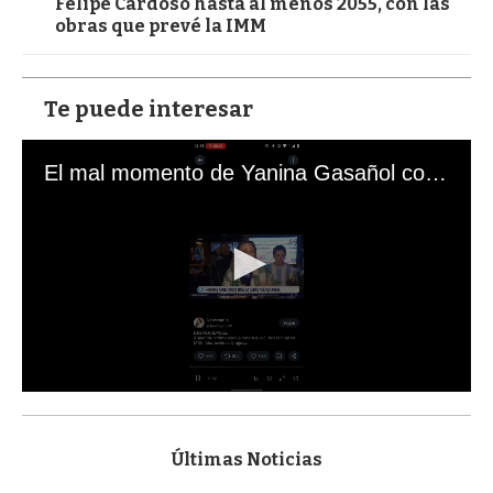
Felipe Cardoso hasta al menos 2055, con las
obras que prevé la IMM
Te puede interesar
El mal momento de Yanina Gasañol con un hincha argentino en "Subrayado"
0
s
e
c
Últimas Noticias
o
n