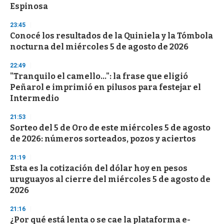
Espinosa
3
3
s
23:45
e
Conocé los resultados de la Quiniela y la Tómbola
c
nocturna del miércoles 5 de agosto de 2026
o
n
d
22:49
s
"Tranquilo el camello...": la frase que eligió
Peñarol e imprimió en pilusos para festejar el
Intermedio
21:53
Sorteo del 5 de Oro de este miércoles 5 de agosto
de 2026: números sorteados, pozos y aciertos
21:19
Esta es la cotización del dólar hoy en pesos
uruguayos al cierre del miércoles 5 de agosto de
2026
21:16
¿Por qué está lenta o se cae la plataforma e-