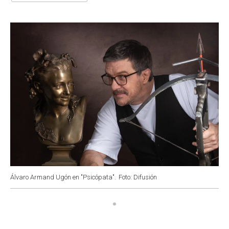
o
A
e
d
o
p
r
I
k
p
n
Álvaro Armand Ugón en "Psicópata".
Foto: Difusión