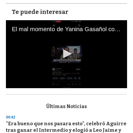
Te puede interesar
El mal momento de Yanina Gasañol con un hincha argentino en "Subrayado"
0
s
e
c
Últimas Noticias
o
n
00:42
d
"Era bueno que nos pasara esto", celebró Aguirre
s
o
tras ganar el Intermedio y elogió a Leo Jaime y
f