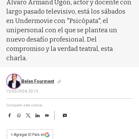
a
Álvaro Armand Ugón, actor y docente con
largo pasado televisivo, está los sábados
en Undermovie con "Psicópata", el
unipersonal con el que se plantea un
nuevo desafío profesional. Del
compromiso y la verdad teatral, esta
charla.
Belen Fourment
15/03/2024, 02:13
Compartir esta noticia
F
W
T
L
E
a
h
w
i
m
c
a
i
n
a
e
t
t
k
i
+
Agregar El País en
b
s
t
e
l