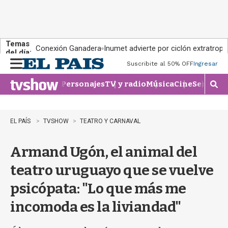
Temas
Conexión Ganadera
Inumet advierte por ciclón extratropi
del día:
Suscribite al 50% OFF
Ingresar
M
e
Personajes
TV y radio
Música
Cine
Series
Te
n
M
u
o
s
t
EL PAÍS
TVSHOW
TEATRO Y CARNAVAL
r
a
Armand Ugón, el animal del
r
b
teatro uruguayo que se vuelve
�
s
psicópata: "Lo que más me
q
u
incomoda es la liviandad"
e
d