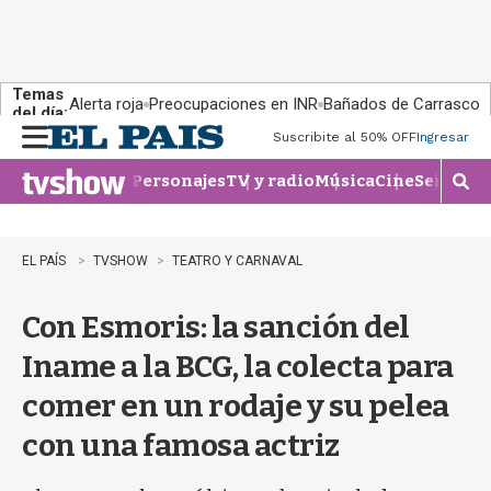
Temas
Alerta roja
Preocupaciones en INR
Bañados de Carrasco
del día:
Suscribite al 50% OFF
Ingresar
M
e
Personajes
TV y radio
Música
Cine
Series
Te
n
M
u
o
s
t
EL PAÍS
TVSHOW
TEATRO Y CARNAVAL
r
a
Con Esmoris: la sanción del
r
b
Iname a la BCG, la colecta para
�
s
comer en un rodaje y su pelea
q
u
con una famosa actriz
e
d