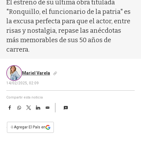
a
El estreno de su última obra titulada
"Ronquillo, el funcionario de la patria" es
la excusa perfecta para que el actor, entre
risas y nostalgia, repase las anécdotas
más memorables de sus 50 años de
carrera.
Mariel Varela
14/02/2025, 02:09
Compartir esta noticia
F
W
T
L
E
a
h
w
i
m
c
a
i
n
a
e
t
t
k
i
+
Agregar El País en
b
s
t
e
l
o
A
e
d