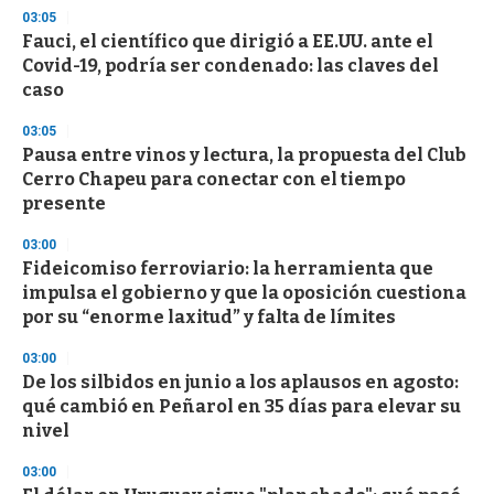
3
03:05
3
s
Fauci, el científico que dirigió a EE.UU. ante el
e
Covid-19, podría ser condenado: las claves del
c
caso
o
n
d
03:05
s
Pausa entre vinos y lectura, la propuesta del Club
Cerro Chapeu para conectar con el tiempo
presente
03:00
Fideicomiso ferroviario: la herramienta que
impulsa el gobierno y que la oposición cuestiona
por su “enorme laxitud” y falta de límites
03:00
De los silbidos en junio a los aplausos en agosto:
qué cambió en Peñarol en 35 días para elevar su
nivel
03:00