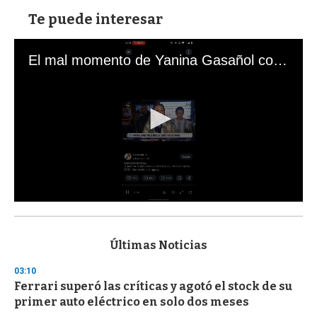
Te puede interesar
El mal momento de Yanina Gasañol con un hincha argentino en "Subrayado"
0
s
e
c
Últimas Noticias
o
n
03:10
d
Ferrari superó las críticas y agotó el stock de su
s
o
primer auto eléctrico en solo dos meses
f