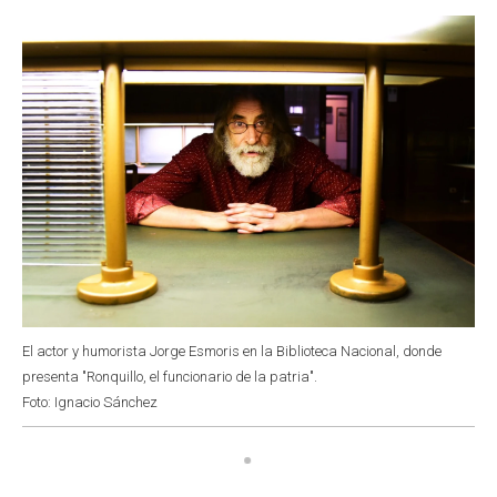
o
p
r
I
k
p
n
El actor y humorista Jorge Esmoris en la Biblioteca Nacional, donde
presenta "Ronquillo, el funcionario de la patria".
Foto: Ignacio Sánchez