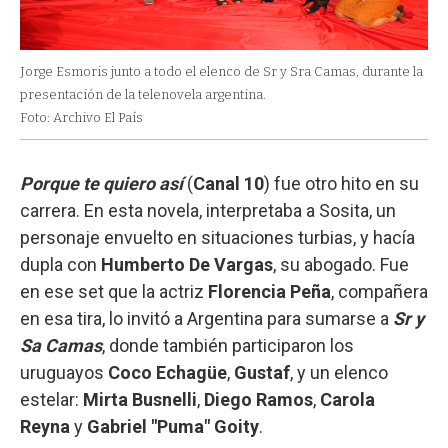
Jorge Esmoris junto a todo el elenco de Sr y Sra Camas, durante la
presentación de la telenovela argentina.
Foto: Archivo El País
Porque te quiero así
(
Canal 10
) fue otro hito en su
carrera. En esta novela, interpretaba a Sosita, un
personaje envuelto en situaciones turbias, y hacía
dupla con
Humberto De Vargas
, su abogado. Fue
en ese set que la actriz
Florencia Peña
, compañera
en esa tira, lo invitó a Argentina para sumarse a
Sr y
Sa Camas
, donde también participaron los
uruguayos
Coco Echagüe
,
Gustaf
, y un elenco
estelar:
Mirta Busnelli
,
Diego Ramos
,
Carola
Reyna
y
Gabriel "Puma" Goity
.