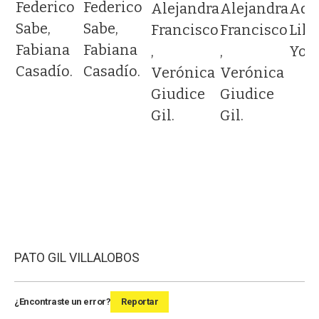
Federico
Federico
Alejandra
Alejandra
Adol
Sabe,
Sabe,
Francisco
Francisco
Lili
os
Fabiana
Fabiana
,
,
Yost
Casadío.
Casadío.
Verónica
Verónica
Giudice
Giudice
Gil.
Gil.
PATO GIL VILLALOBOS
¿Encontraste un error?
Reportar