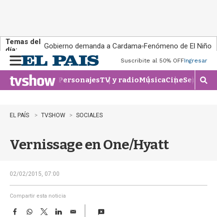
Temas del
Gobierno demanda a Cardama
Fenómeno de El Niño
día:
Suscribite al 50% OFF
Ingresar
M
e
Personajes
TV y radio
Música
Cine
Series
Te
n
M
u
o
s
t
EL PAÍS
TVSHOW
SOCIALES
r
a
Vernissage en One/Hyatt
r
b
�
s
02/02/2015, 07:00
q
u
Compartir esta noticia
e
F
W
T
L
E
d