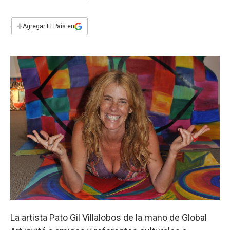
a
h
w
i
m
a
c
a
i
n
a
e
t
t
k
i
+
Agregar El País en
b
s
t
e
l
o
A
e
d
o
p
r
I
k
p
n
La artista Pato Gil Villalobos de la mano de Global