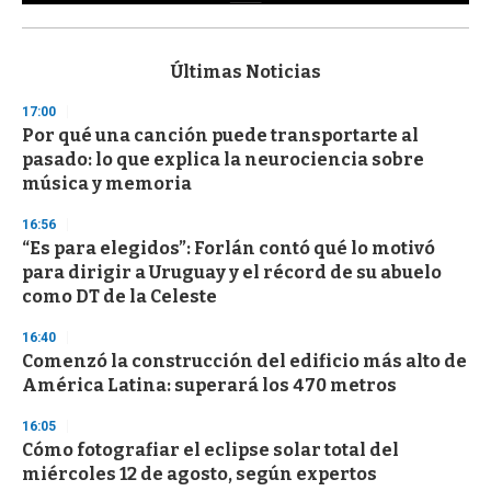
0
s
e
c
Últimas Noticias
o
n
17:00
d
Por qué una canción puede transportarte al
s
o
pasado: lo que explica la neurociencia sobre
f
música y memoria
3
3
s
16:56
e
“Es para elegidos”: Forlán contó qué lo motivó
c
para dirigir a Uruguay y el récord de su abuelo
o
n
como DT de la Celeste
d
s
16:40
Comenzó la construcción del edificio más alto de
América Latina: superará los 470 metros
16:05
Cómo fotografiar el eclipse solar total del
miércoles 12 de agosto, según expertos