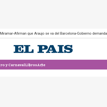
 Miramar
Afirman que Araujo se va del Barcelona
Gobierno demanda
tro y Carnaval
Libros
Arte