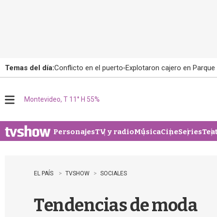
Temas del día:
Conflicto en el puerto
Explotaron cajero en Parque
Montevideo, T 11° H 55%
M
e
n
u
Personajes
TV y radio
Música
Cine
Series
Tea
EL PAÍS
TVSHOW
SOCIALES
Tendencias de moda