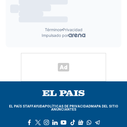
EL PAÍS STAFF
AYUDA
POLÍTICAS DE PRIVACIDAD
MAPA DEL SITIO
ANUNCIANTES
f
t
i
l
y
t
g
w
t