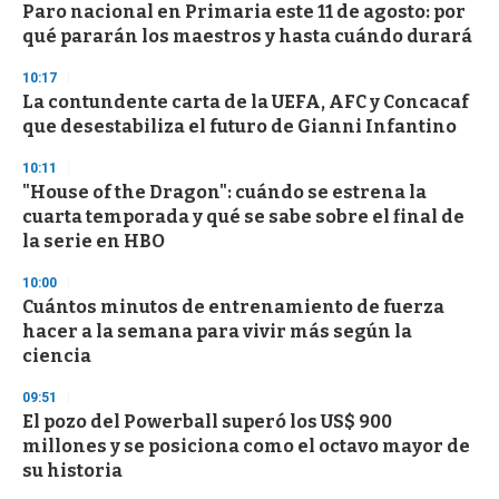
Paro nacional en Primaria este 11 de agosto: por
s
o
qué pararán los maestros y hasta cuándo durará
f
3
10:17
3
s
La contundente carta de la UEFA, AFC y Concacaf
e
que desestabiliza el futuro de Gianni Infantino
c
o
10:11
n
d
"House of the Dragon": cuándo se estrena la
s
cuarta temporada y qué se sabe sobre el final de
la serie en HBO
10:00
Cuántos minutos de entrenamiento de fuerza
hacer a la semana para vivir más según la
ciencia
09:51
El pozo del Powerball superó los US$ 900
millones y se posiciona como el octavo mayor de
su historia