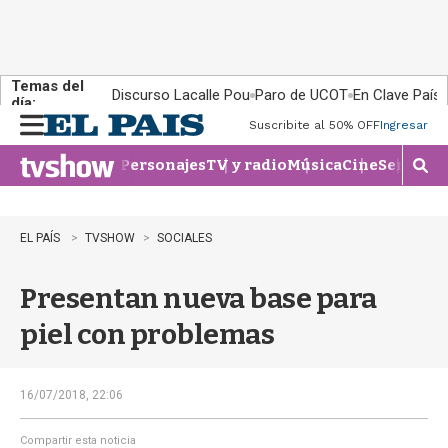
Temas del
Discurso Lacalle Pou
Paro de UCOT
En Clave País
día:
Suscribite al 50% OFF
Ingresar
M
e
Personajes
TV y radio
Música
Cine
Series
Te
n
M
u
o
s
t
EL PAÍS
TVSHOW
SOCIALES
r
a
Presentan nueva base para
r
b
piel con problemas
�
s
q
u
16/07/2018, 22:06
e
d
Compartir esta noticia