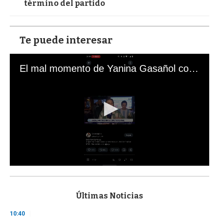
término del partido
Te puede interesar
El mal momento de Yanina Gasañol con un hincha argentino en "Subrayado"
0
s
e
c
Últimas Noticias
o
n
10:40
d