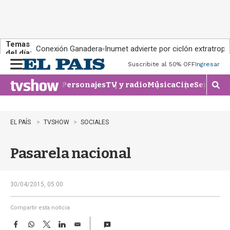
Temas
Conexión Ganadera
Inumet advierte por ciclón extratropi
del día:
Suscribite al 50% OFF
Ingresar
M
e
Personajes
TV y radio
Música
Cine
Series
Te
n
M
u
o
s
t
EL PAÍS
TVSHOW
SOCIALES
r
a
Pasarela nacional
r
b
�
s
30/04/2015, 05:00
q
u
Compartir esta noticia
e
F
W
T
L
E
d