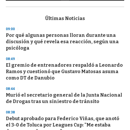
0
s
e
c
Últimas Noticias
o
n
09:00
d
Por qué algunas personas lloran durante una
s
o
discusión y qué revela esa reacción, según una
f
psicóloga
3
3
s
08:49
e
El gremio de entrenadores respaldó a Leonardo
c
Ramos y cuestionó que Gustavo Matosas asuma
o
n
como DT de Danubio
d
s
08:44
Murió el secretario general de la Junta Nacional
de Drogas tras un siniestro de tránsito
08:38
Debut aprobado para Federico Viñas, que anotó
el 3-0 de Toluca por Leagues Cup: "Me estaba