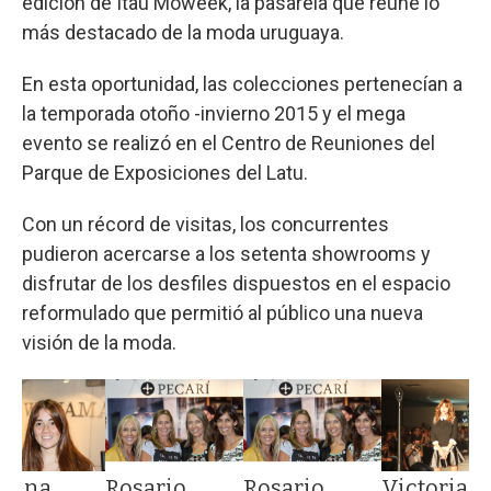
edición de Itaú Moweek, la pasarela que reúne lo
más destacado de la moda uruguaya.
En esta oportunidad, las colecciones pertenecían a
la temporada otoño -invierno 2015 y el mega
evento se realizó en el Centro de Reuniones del
Parque de Exposiciones del Latu.
Con un récord de visitas, los concurrentes
pudieron acercarse a los setenta showrooms y
disfrutar de los desfiles dispuestos en el espacio
reformulado que permitió al público una nueva
visión de la moda.
rtina
Rosario
Rosario
Victoria