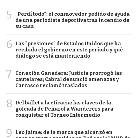
5
"Perdí todo": el conmovedor pedido de ayuda
de una periodista deportiva tras incendio de
su casa
6
Las "presiones" de Estados Unidos que ha
recibido el gobierno en este período y qué
diálogo se está manteniendo
7
Conexión Ganadera: Justicia prorrogó las
cautelares; Cabral denunció amenazas y
Carrasco reclamó traslados
8
Del ballet a la eficacia: las claves de la
goleada de Peñarol a Wanderers para
conquistar el Torneo Intermedio
9
Leo Jaime: de la marca que alcanzó en