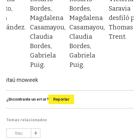
tto,
Bordes,
Bordes,
Saravia
cía
Magdalena
Magdalena
desfiló pa
rnández.
Casamayou,
Casamayou,
Thomas
Claudia
Claudia
Trent.
Bordes,
Bordes,
Gabriela
Gabriela
Puig.
Puig.
itaú moweek
¿Encontraste un error?
Reportar
Temas relacionados
Itau