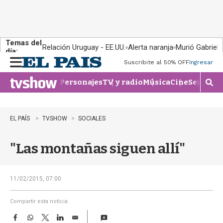
Temas del
Relación Uruguay - EE.UU.
Alerta naranja
Murió Gabriel 
día:
Suscribite al 50% OFF
Ingresar
M
e
Personajes
TV y radio
Música
Cine
Series
Te
n
M
u
o
s
t
EL PAÍS
TVSHOW
SOCIALES
r
a
"Las montañas siguen allí"
r
b
�
s
11/02/2015, 07:00
q
u
Compartir esta noticia
e
F
W
T
L
E
d