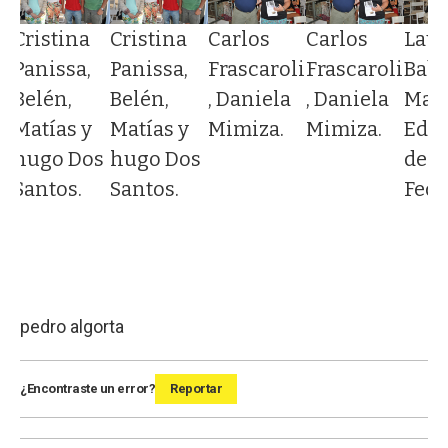
Cristina
Cristina
Carlos
Carlos
Laur
z
Panissa,
Panissa,
Frascaroli
Frascaroli
Baba
Belén,
Belén,
, Daniela
, Daniela
Marc
Matías y
Matías y
Mimiza.
Mimiza.
Edg
hugo Dos
hugo Dos
del
Santos.
Santos.
Fede
pedro algorta
¿Encontraste un error?
Reportar