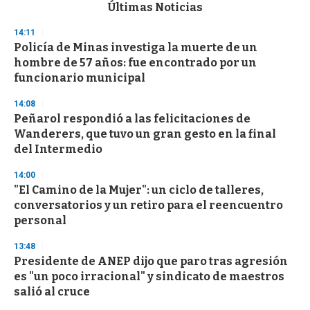
c
Últimas Noticias
o
n
14:11
d
Policía de Minas investiga la muerte de un
s
o
hombre de 57 años: fue encontrado por un
f
funcionario municipal
3
3
s
14:08
e
Peñarol respondió a las felicitaciones de
c
Wanderers, que tuvo un gran gesto en la final
o
n
del Intermedio
d
s
14:00
"El Camino de la Mujer": un ciclo de talleres,
conversatorios y un retiro para el reencuentro
personal
13:48
Presidente de ANEP dijo que paro tras agresión
es "un poco irracional" y sindicato de maestros
salió al cruce