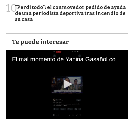
10
"Perdí todo": el conmovedor pedido de ayuda
de una periodista deportiva tras incendio de
su casa
Te puede interesar
El mal momento de Yanina Gasañol con un hincha argentino en "Subrayado"
0
s
e