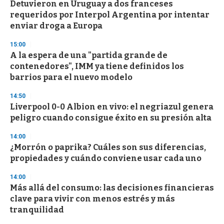
Detuvieron en Uruguay a dos franceses
s
o
requeridos por Interpol Argentina por intentar
f
enviar droga a Europa
3
3
s
15:00
e
A la espera de una "partida grande de
c
contenedores", IMM ya tiene definidos los
o
n
barrios para el nuevo modelo
d
s
14:50
Liverpool 0-0 Albion en vivo: el negriazul genera
peligro cuando consigue éxito en su presión alta
14:00
¿Morrón o paprika? Cuáles son sus diferencias,
propiedades y cuándo conviene usar cada uno
14:00
Más allá del consumo: las decisiones financieras
clave para vivir con menos estrés y más
tranquilidad