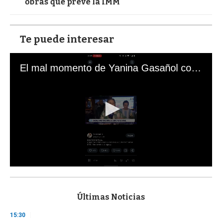
obras que prevé la IMM
Te puede interesar
El mal momento de Yanina Gasañol con un hincha argentino en "Subrayado"
0
s
e
c
Últimas Noticias
o
n
15:30
d