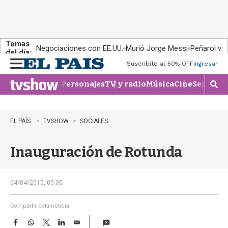
Temas
Negociaciones con EE.UU.
Murió Jorge Messi
Peñarol vs
del día:
Suscribite al 50% OFF
Ingresar
M
e
Personajes
TV y radio
Música
Cine
Series
Te
n
M
u
o
s
t
EL PAÍS
TVSHOW
SOCIALES
r
a
Inauguración de Rotunda
r
b
�
s
04/04/2015, 05:00
q
u
Compartir esta noticia
e
F
W
T
L
E
d