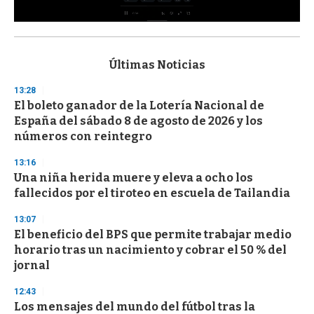
0
s
e
c
Últimas Noticias
o
n
13:28
d
El boleto ganador de la Lotería Nacional de
s
o
España del sábado 8 de agosto de 2026 y los
f
números con reintegro
3
3
s
13:16
e
Una niña herida muere y eleva a ocho los
c
fallecidos por el tiroteo en escuela de Tailandia
o
n
d
13:07
s
El beneficio del BPS que permite trabajar medio
horario tras un nacimiento y cobrar el 50 % del
jornal
12:43
Los mensajes del mundo del fútbol tras la