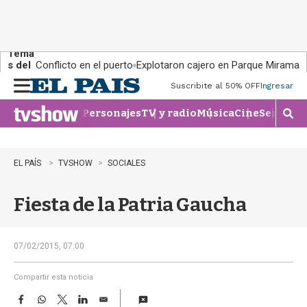
Tema
s del
Conflicto en el puerto
Explotaron cajero en Parque Miramar
día:
Suscribite al 50% OFF
Ingresar
M
e
Personajes
TV y radio
Música
Cine
Series
Te
n
M
u
o
s
t
EL PAÍS
TVSHOW
SOCIALES
r
a
Fiesta de la Patria Gaucha
r
b
�
s
07/02/2015, 07:00
q
u
Compartir esta noticia
e
F
W
T
L
E
d