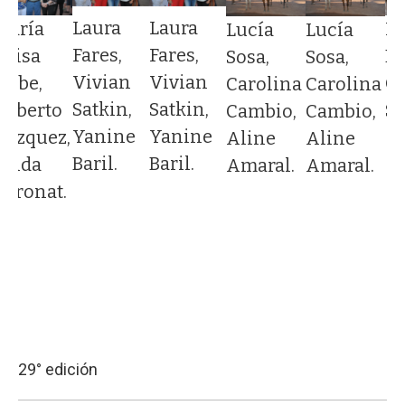
Laura
Laura
María
M
Lucía
Lucía
Fares,
Fares,
Luisa
De
Sosa,
Sosa,
Vivian
Vivian
Dube,
Cé
Carolina
Carolina
Satkin,
Satkin,
Roberto
Su
Cambio,
Cambio,
Yanine
Yanine
Vázquez,
Aline
Aline
Baril.
Baril.
Nilda
Amaral.
Amaral.
Boronat.
29° edición